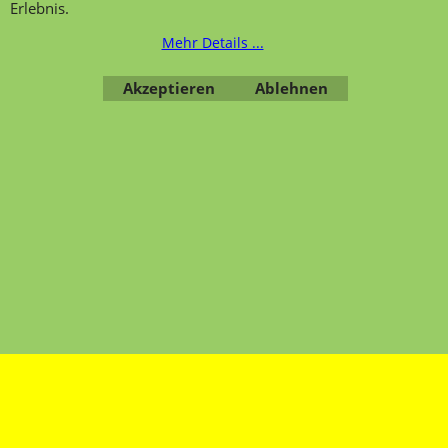
Erlebnis.
Bestellung widerrufen
Mehr Details ...
Akzeptieren
Ablehnen
Übersicht
Kategorien
,
Kontaktformular
,
Impressum
,
AGB
,
Datenschutz
WebShop erstellt mit ShopFactory Shop Software.