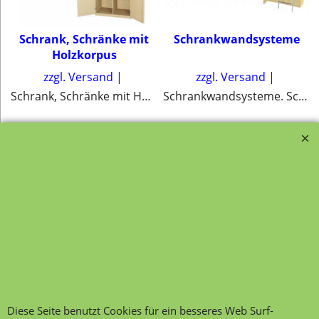
Schrank, Schränke mit
Schrankwandsysteme
Holzkorpus
zzgl. Versand
zzgl. Versand
Schrank, Schränke mit Holzkorpus
Schrankwandsysteme. Schränke, Regalschränke und Oberschrank mit und ohne Leiteranlage
Transportfragebogen für
FAQ, Fragen und Antworten
die Anlieferung von Möbel
Kategorien von A-Z von
Garantie und
Lehrmittel-Vierkant
Nachkaufservice
Kontakt
Ansprechpartner und
Telefonservice
Wir über uns
Hinweis zur
Impressum
Warenannahme
AGB
Datenschutzerklärung
Diese Seite benutzt Cookies für ein besseres Web Surf-