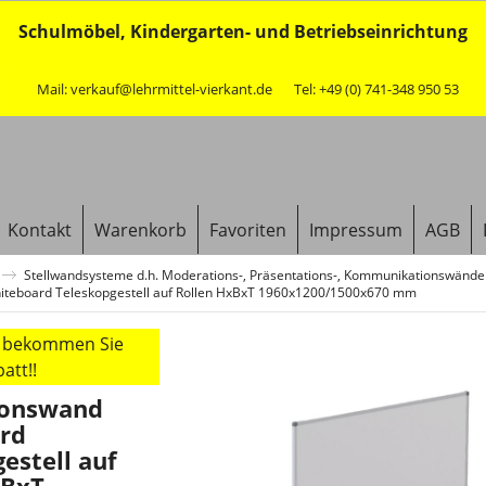
Schulmöbel, Kindergarten- und Betriebseinrichtung
Mail: verkauf@lehrmittel-vierkant.de
Tel: +49 (0) 741-348 950 53
Kontakt
Warenkorb
Favoriten
Impressum
AGB
Stellwandsysteme d.h. Moderations-, Präsentations-, Kommunikationswänd
teboard Teleskopgestell auf Rollen HxBxT 1960x1200/1500x670 mm
r bekommen Sie
att!!
ionswand
rd
estell auf