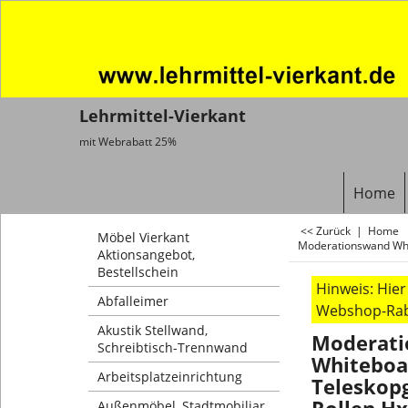
Lehrmittel-Vierkant
mit Webrabatt 25%
Home
<< Zurück
|
Home
Möbel Vierkant
Moderationswand Whi
Aktionsangebot,
Bestellschein
Hinweis: Hie
Abfalleimer
Webshop-Rab
Akustik Stellwand,
Moderat
Schreibtisch-Trennwand
Whiteboa
Arbeitsplatzeinrichtung
Teleskopg
Außenmöbel, Stadtmobiliar