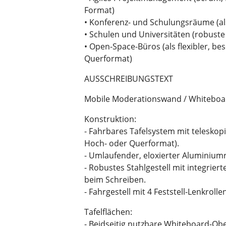
Format)
• Konferenz- und Schulungsräume (als
• Schulen und Universitäten (robuste
• Open-Space-Büros (als flexibler, b
Querformat)
AUSSCHREIBUNGSTEXT
Mobile Moderationswand / Whiteboard
Konstruktion:
- Fahrbares Tafelsystem mit telesko
Hoch- oder Querformat).
- Umlaufender, eloxierter Aluminium
- Robustes Stahlgestell mit integriert
beim Schreiben.
- Fahrgestell mit 4 Feststell-Lenkrolle
Tafelflächen:
- Beidseitig nutzbare Whiteboard-Ober