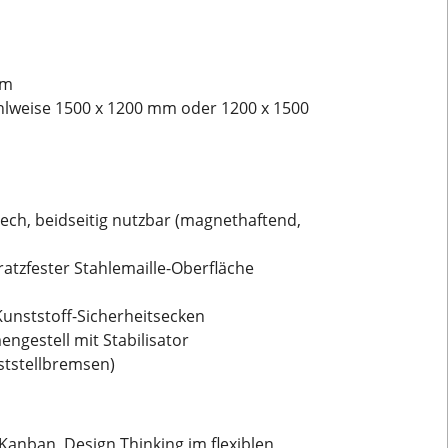
mm
ahlweise 1500 x 1200 mm oder 1200 x 1500
ech, beidseitig nutzbar (magnethaftend,
atzfester Stahlemaille-Oberfläche
Kunststoff-Sicherheitsecken
engestell mit Stabilisator
eststellbremsen)
Kanban, Design Thinking im flexiblen