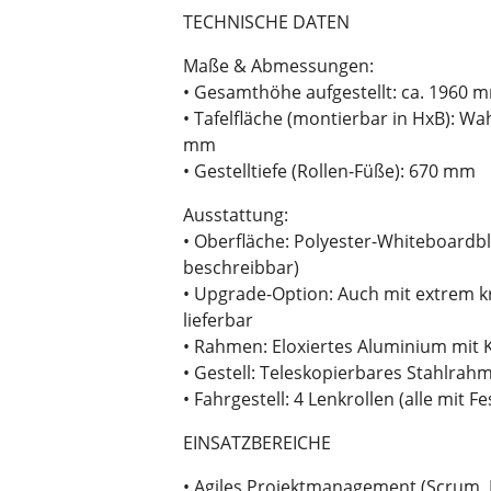
TECHNISCHE DATEN
Maße & Abmessungen:
• Gesamthöhe aufgestellt: ca. 1960 
• Tafelfläche (montierbar in HxB): W
mm
• Gestelltiefe (Rollen-Füße): 670 mm
Ausstattung:
• Oberfläche: Polyester-Whiteboardbl
beschreibbar)
• Upgrade-Option: Auch mit extrem kr
lieferbar
• Rahmen: Eloxiertes Aluminium mit 
• Gestell: Teleskopierbares Stahlrahm
• Fahrgestell: 4 Lenkrollen (alle mit F
EINSATZBEREICHE
• Agiles Projektmanagement (Scrum, 