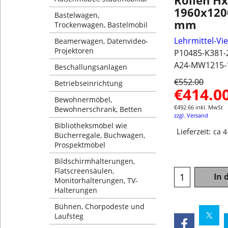
Rollen H
1960x120
Bastelwagen,
mm
Trockenwagen, Bastelmobil
Lehrmittel-Vi
Beamerwagen, Datenvideo-
Projektoren
P10485-K381-
A24-MW1215-
Beschallungsanlagen
€
552.00
Betriebseinrichtung
€
414.0
Bewohnermöbel,
€
492.66
inkl. MwSt
Bewohnerschrank, Betten
zzgl. Versand
Bibliotheksmöbel wie
Lieferzeit:
ca 
Bücherregale, Buchwagen,
Prospektmöbel
Bildschirmhalterungen,
Flatscreensäulen,
In 
Monitorhalterungen, TV-
Halterungen
Bühnen, Chorpodeste und
Laufsteg