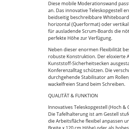
Diese mobile Moderationswand passt 
an. Das innovative Teleskopgestell er
beidseitig beschreibbare Whiteboard
horizontal (Querformat) oder vertika
für ausladende Scrum-Boards die nötig
perfekte Höhe zur Verfügung.
Neben dieser enormen Flexibilität be
robuste Konstruktion. Der eloxierte
Kunststoff-Sicherheitsecken ausgesta
Konferenzalltag schützen. Die versc
durchgehende Stabilisator am Rollen
wackelfreien Stand beim Schreiben.
QUALITÄT & FUNKTION
Innovatives Teleskopgestell (Hoch & 
Die Tafelhalterung ist am Gestell stu
die Arbeitsfläche flexibel anpassen 
Breite x 120 cm Höhe) oder als hohe