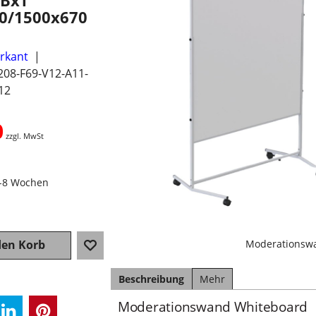
xBxT
0/1500x670
erkant
208-F69-V12-A11-
12
0
zzgl. MwSt
4-8 Wochen
Moderationswa
den Korb
Beschreibung
Mehr
Moderationswand Whiteboard