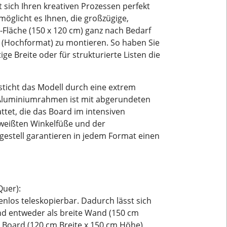
sich Ihren kreativen Prozessen perfekt
möglicht es Ihnen, die großzügige,
-Fläche (150 x 120 cm) ganz nach Bedarf
l (Hochformat) zu montieren. So haben Sie
e Breite oder für strukturierte Listen die
sticht das Modell durch eine extrem
 Aluminiumrahmen ist mit abgerundeten
ttet, die das Board im intensiven
hweißten Winkelfüße und der
gestell garantieren in jedem Format einen
Quer):
fenlos teleskopierbar. Dadurch lässt sich
und entweder als breite Wand (150 cm
s Board (120 cm Breite x 150 cm Höhe)