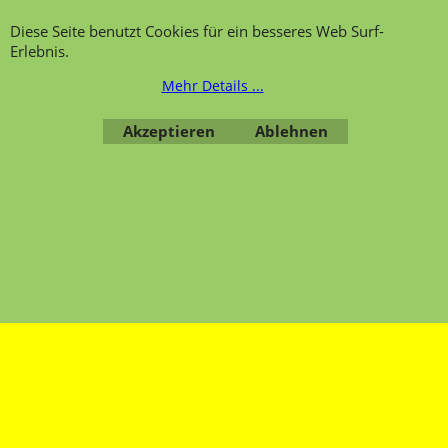
Diese Seite benutzt Cookies für ein besseres Web Surf-
Erlebnis.
Mehr Details ...
Übersicht
Kategorien
,
Kontaktformular
,
Impressum
,
AGB
,
Datenschutz
Akzeptieren
Ablehnen
WebShop erstellt mit ShopFactory Shop Software.