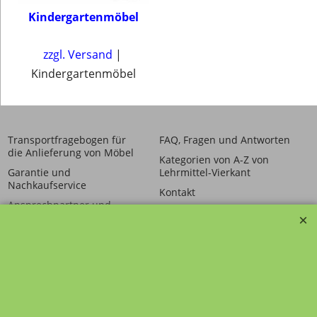
Kindergartenmöbel
zzgl. Versand
Kindergartenmöbel
Transportfragebogen für
FAQ, Fragen und Antworten
die Anlieferung von Möbel
Kategorien von A-Z von
Garantie und
Lehrmittel-Vierkant
Nachkaufservice
Kontakt
Ansprechpartner und
Telefonservice
Wir über uns
Hinweis zur
Impressum
Warenannahme
AGB
Datenschutzerklärung
Bestellung widerrufen