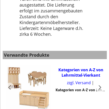
ausgestattet. Die Lieferung
erfolgt im zusammengebauten
Zustand durch den
Kindergartenmöbelhersteller.
Lieferzeit: Keine Lagerware d.h.
zirka 6 Wochen.
Verwandte Produkte
Kategorien von A-Z von
Lehrmittel-Vierkant
zzgl. Versand
K
ategorien von A-Z von Lehrmittel-Vierkant