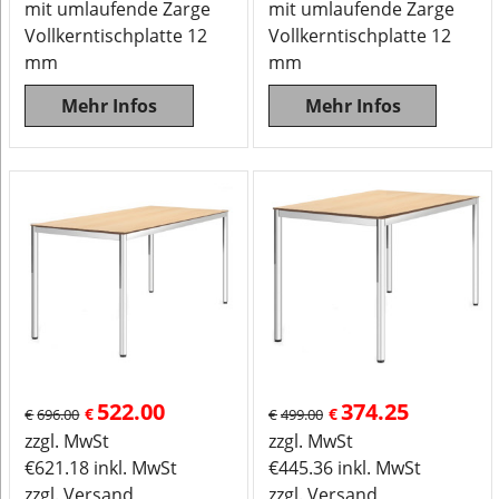
mit umlaufende Zarge
mit umlaufende Zarge
Vollkerntischplatte 12
Vollkerntischplatte 12
mm
mm
Mehr Infos
Mehr Infos
522.00
374.25
€
€
€
696.00
€
499.00
zzgl. MwSt
zzgl. MwSt
€
621.18
inkl. MwSt
€
445.36
inkl. MwSt
zzgl. Versand
zzgl. Versand