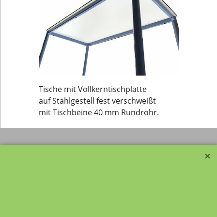
Tische mit Vollkerntischplatte
auf Stahlgestell fest verschweißt
mit Tischbeine 40 mm Rundrohr.
Transportfragebogen für
FAQ, Fragen und Antworten
die Anlieferung von Möbel
Kategorien von A-Z von
Garantie und
Lehrmittel-Vierkant
Nachkaufservice
Kontakt
Ansprechpartner und
Telefonservice
Wir über uns