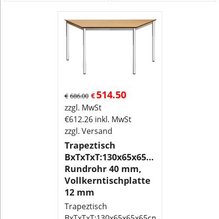
514.50
€
€
686.00
zzgl. MwSt
€
612.26
inkl. MwSt
zzgl. Versand
Trapeztisch
BxTxTxT:130x65x65x65cm
Rundrohr 40 mm,
Vollkerntischplatte
12 mm
Trapeztisch
BxTxTxT:130x65x65x65cm