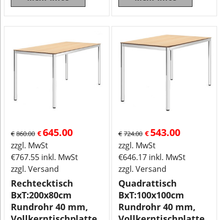
645.00
543.00
€
€
€
860.00
€
724.00
zzgl. MwSt
zzgl. MwSt
€
767.55
inkl. MwSt
€
646.17
inkl. MwSt
zzgl. Versand
zzgl. Versand
Rechtecktisch
Quadrattisch
BxT:200x80cm
BxT:100x100cm
Rundrohr 40 mm,
Rundrohr 40 mm,
Vollkerntischplatte
Vollkerntischplatte