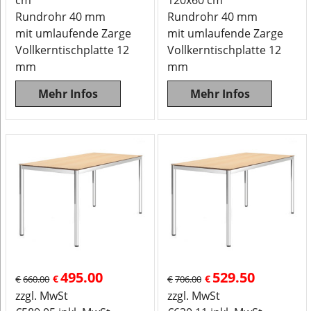
cm
120x60 cm
Rundrohr 40 mm
Rundrohr 40 mm
mit umlaufende Zarge
mit umlaufende Zarge
Vollkerntischplatte 12
Vollkerntischplatte 12
mm
mm
Mehr Infos
Mehr Infos
495.00
529.50
€
€
€
660.00
€
706.00
zzgl. MwSt
zzgl. MwSt