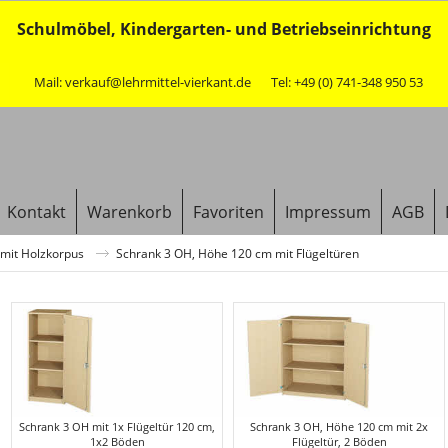
Schulmöbel, Kindergarten- und Betriebseinrichtung
Mail: verkauf@lehrmittel-vierkant.de
Tel: +49 (0) 741-348 950 53
Kontakt
Warenkorb
Favoriten
Impressum
AGB
mit Holzkorpus
Schrank 3 OH, Höhe 120 cm mit Flügeltüren
Schrank 3 OH mit 1x Flügeltür 120 cm,
Schrank 3 OH, Höhe 120 cm mit 2x
1x2 Böden
Flügeltür, 2 Böden