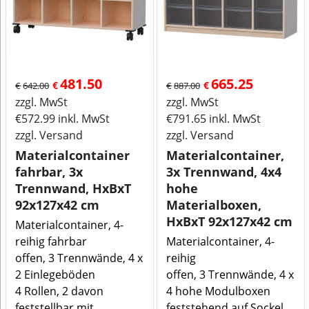
481.50
665.25
€
€
€
642.00
€
887.00
zzgl. MwSt
zzgl. MwSt
€
572.99
inkl. MwSt
€
791.65
inkl. MwSt
zzgl. Versand
zzgl. Versand
Materialcontainer
Materialcontainer,
fahrbar, 3x
3x Trennwand, 4x4
Trennwand, HxBxT
hohe
92x127x42 cm
Materialboxen,
HxBxT 92x127x42 cm
Materialcontainer, 4-
reihig fahrbar
Materialcontainer, 4-
offen, 3 Trennwände, 4 x
reihig
2 Einlegeböden
offen, 3 Trennwände, 4 x
4 Rollen, 2 davon
4 hohe Modulboxen
feststellbar mit
feststehend auf Sockel