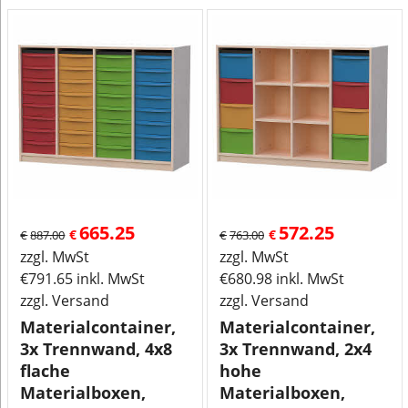
665.25
572.25
€
€
€
887.00
€
763.00
zzgl. MwSt
zzgl. MwSt
€
791.65
inkl. MwSt
€
680.98
inkl. MwSt
zzgl. Versand
zzgl. Versand
Materialcontainer,
Materialcontainer,
3x Trennwand, 4x8
3x Trennwand, 2x4
flache
hohe
Materialboxen,
Materialboxen,