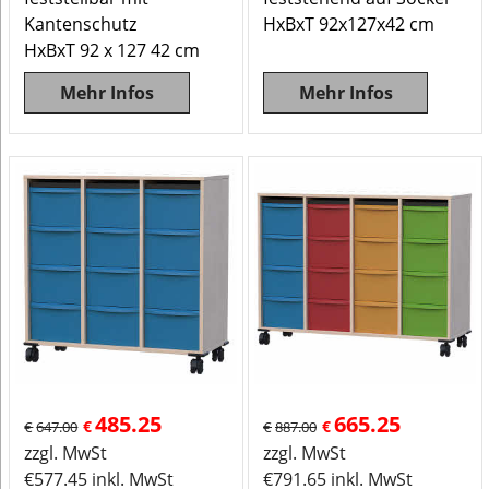
Kantenschutz
HxBxT 92x127x42 cm
HxBxT 92 x 127 42 cm
Mehr Infos
Mehr Infos
485.25
665.25
€
€
€
647.00
€
887.00
zzgl. MwSt
zzgl. MwSt
€
577.45
inkl. MwSt
€
791.65
inkl. MwSt