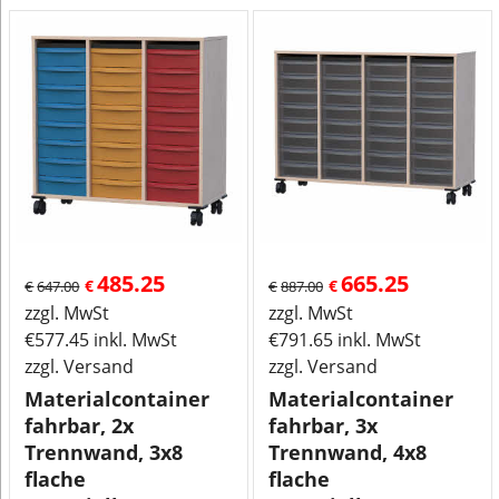
485.25
665.25
€
€
€
647.00
€
887.00
zzgl. MwSt
zzgl. MwSt
€
577.45
inkl. MwSt
€
791.65
inkl. MwSt
zzgl. Versand
zzgl. Versand
Materialcontainer
Materialcontainer
fahrbar, 2x
fahrbar, 3x
Trennwand, 3x8
Trennwand, 4x8
flache
flache