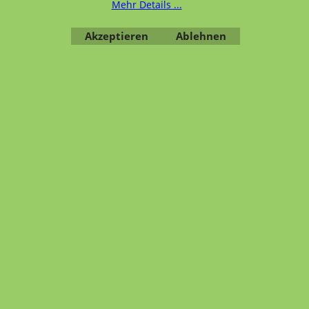
Mehr Details ...
Akzeptieren
Ablehnen
Übersicht
Kategorien
,
Kontaktformular
,
Impressum
,
AGB
,
Datenschutz
WebShop erstellt mit ShopFactory Shop Software.