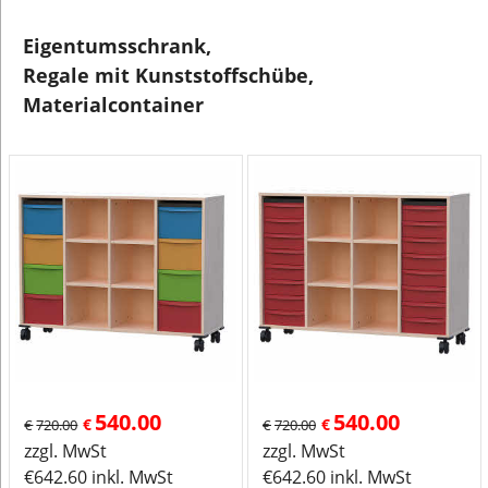
Eigentumsschrank,
Regale mit Kunststoffschübe,
Materialcontainer
540.00
540.00
€
€
€
720.00
€
720.00
zzgl. MwSt
zzgl. MwSt
€
642.60
inkl. MwSt
€
642.60
inkl. MwSt