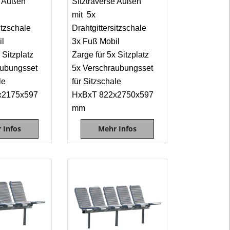
e Außen
Sitztraverse Außen
aus
mit 5x
Stahlrohr
itzschale
Drahtgittersitzschale
oder
il
3x Fuß Mobil
Edelstahl,
Unterkonstru
 Sitzplatz
Zarge für 5x Sitzplatz
aus
aubungsset
5x Verschraubungsset
Vierkantrohr
ale
für Sitzschale
gerade
x2175x597
HxBxT 822x2750x597
oder
mm
gebogen.
 Infos
Mehr Infos
Diese
Sitztraverse
ist
auch
mit
Armlehnen
aus
Stahlrohr
sowie