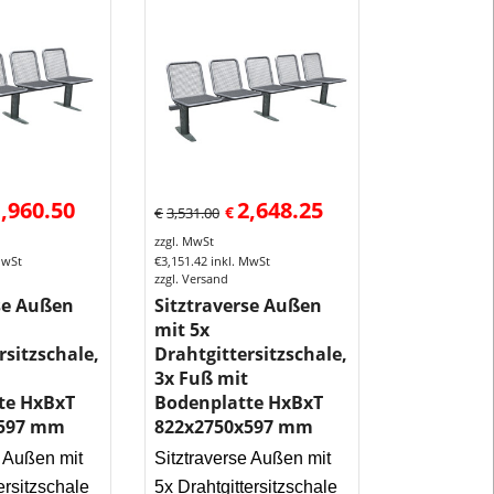
zum
Einbetoniere
oder
eine
Montage
mit
Bodenplatte
zum
,960.50
2,648.25
€
€
3,531.00
Verdübeln
auf
zzgl. MwSt
MwSt
€
3,151.42
inkl. MwSt
Fundamenten
zzgl. Versand
Diese
se Außen
Sitztraverse Außen
Außenmöbel
mit 5x
haben
rsitzschale,
Drahtgittersitzschale,
10
3x Fuß mit
Jahre
te HxBxT
Bodenplatte HxBxT
x597 mm
822x2750x597 mm
Anti-
Rost-
e Außen mit
Sitztraverse Außen mit
Garantie!
ersitzschale
5x Drahtgittersitzschale