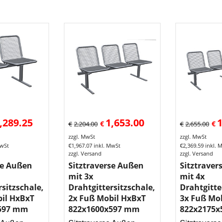
,289.25
1,653.00
1
€
€
€
2,204.00
€
2,655.00
zzgl. MwSt
zzgl. MwSt
MwSt
€
1,967.07
inkl. MwSt
€
2,369.59
inkl. 
zzgl. Versand
zzgl. Versand
se Außen
Sitztraverse Außen
Sitztraver
mit 3x
mit 4x
rsitzschale,
Drahtgittersitzschale,
Drahtgitte
il HxBxT
2x Fuß Mobil HxBxT
3x Fuß Mo
597 mm
822x1600x597 mm
822x2175