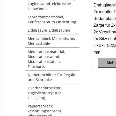
Zugleinwand, elektrische
Drahtgitters
Leinwände
2x mobiler 
Lehrerzimmermöbel,
Bodenplatte
Konferenzraum Einrichtung
Zarge für 2x
Litfaßsäule, Litfaßsäulen
2x Verschra
Mensamöbel, Mensatische,
für Sitzscha
Mensastühle
HxBxT 822
Moderationsmaterial,
mm
Moderationswand,
Moderationstafeln,
Mehr
Flipcharts
Namensschilder für Regale
und Schränke
Overheadprojektor,
Tageslichtprojektor
Liesegang
Papierschrank,
Zeichnungsschrank,
Bilderschrank