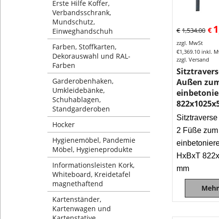
Erste Hilfe Koffer,
Verbandsschrank,
Mundschutz,
1
€
€
1,534.00
Einweghandschuh
zzgl. MwSt
Farben, Stoffkarten,
€
1,369.10
inkl. 
Dekorauswahl und RAL-
zzgl. Versand
Farben
Sitztravers
Garderobenhaken,
Außen zu
Umkleidebänke,
einbetoni
Schuhablagen,
822x1025x
Standgarderoben
Sitztravers
Hocker
2 Füße zum
Hygienemöbel, Pandemie
einbetonier
Möbel, Hygieneprodukte
HxBxT 822
Informationsleisten Kork,
mm
Whiteboard, Kreidetafel
magnethaftend
Mehr
Kartenständer,
Kartenwagen und
Kartenstative