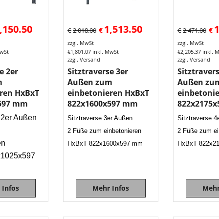
,150.50
1,513.50
1
€
€
€
2,018.00
€
2,471.00
zzgl. MwSt
zzgl. MwSt
MwSt
€
1,801.07
inkl. MwSt
€
2,205.37
inkl. 
zzgl. Versand
zzgl. Versand
e 2er
Sitztraverse 3er
Sitztraver
m
Außen zum
Außen zu
eren HxBxT
einbetonieren HxBxT
einbetoni
597 mm
822x1600x597 mm
822x2175
e 2er Außen
Sitztraverse 3er Außen
Sitztraverse 4
2 Füße zum einbetonieren
2 Füße zum ei
en
HxBxT 822x1600x597 mm
HxBxT 822x2
x1025x597
 Infos
Mehr Infos
Mehr