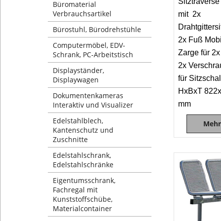
Sitztravers
Büromaterial
Verbrauchsartikel
mit 2x
Drahtgitters
Bürostuhl, Bürodrehstühle
2x Fuß Mobi
Computermöbel, EDV-
Zarge für 2x
Schrank, PC-Arbeitstisch
2x Verschra
Displayständer,
für Sitzscha
Displaywagen
HxBxT 822
Dokumentenkameras
mm
Interaktiv und Visualizer
Edelstahlblech,
Mehr
Kantenschutz und
Zuschnitte
Edelstahlschrank,
Edelstahlschränke
Eigentumsschrank,
Fachregal mit
Kunststoffschübe,
Materialcontainer