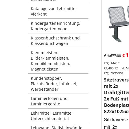
Kataloge von Lehrmittel-
Vierkant
Kindergarteneinrichtung,
Kindergartenmöbel
Klassenbuchschrank und
Klassenbuchwagen
Klemmleisten:
1
€
€
1,677.00
Bilderklemmleisten,
Kombiklemmleisten,
zzgl. MwSt
€
1,496.72
inkl. 
Magnetleisten
zzgl. Versand
Kundenstopper,
Sitztraver
Plakatständer, Infoinsel,
mit 2x
Werbeständer
Drahtgitte
Laminierfolien und
2x Fuß mit
Laminiergeräte
Bodenplat
822x1025x
Lehrmittel, Lernmittel,
Unterrichtsmaterial
Sitztravers
mit 2x
Leinwand, Stativleinwände,