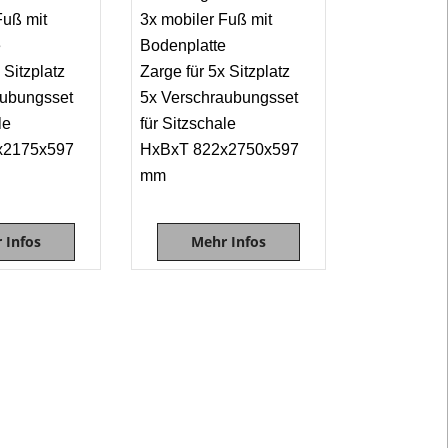
Dieses
Fuß mit
3x mobiler Fuß mit
Sitzmobiliar
e
Bodenplatte
ist
 Sitzplatz
Zarge für 5x Sitzplatz
wirbelgesinte
aubungsset
5x Verschraubungsset
mit
le
für Sitzschale
extremer
x2175x597
HxBxT 822x2750x597
Schichtdicke
mm
von
min.
350
 Infos
Mehr Infos
μ,
dadurch
entsteht
ein
Thermoeffek
d.h.
die
Körperwärm
wird