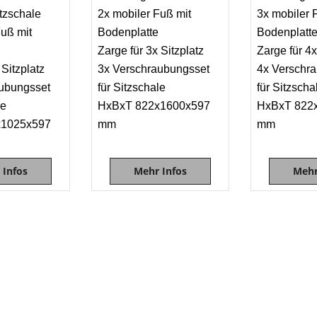
itzschale
2x mobiler Fuß mit
3x mobiler 
Fuß mit
Bodenplatte
Bodenplatt
Zarge für 3x Sitzplatz
Zarge für 4x
 Sitzplatz
3x Verschraubungsset
4x Verschr
ubungsset
für Sitzschale
für Sitzscha
le
HxBxT 822x1600x597
HxBxT 822
x1025x597
mm
mm
 Infos
Mehr Infos
Mehr