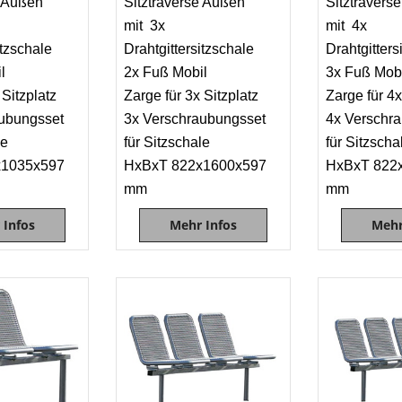
e Außen
Sitztraverse Außen
Sitztravers
mit 3x
mit 4x
itzschale
Drahtgittersitzschale
Drahtgitters
l
2x Fuß Mobil
3x Fuß Mob
 Sitzplatz
Zarge für 3x Sitzplatz
Zarge für 4x
ubungsset
3x Verschraubungsset
4x Verschr
le
für Sitzschale
für Sitzsch
x1035x597
HxBxT 822x1600x597
HxBxT 822
mm
mm
 Infos
Mehr Infos
Mehr