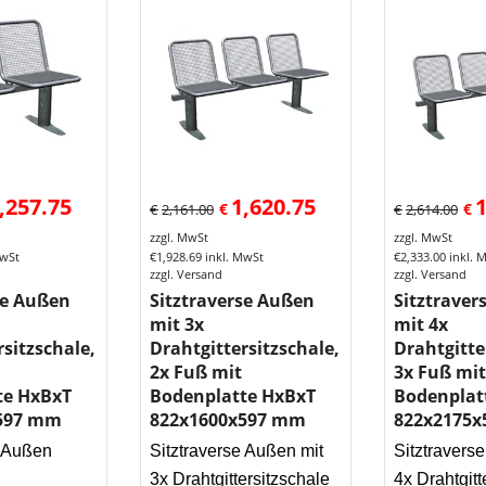
,257.75
1,620.75
1
€
€
€
2,161.00
€
2,614.00
zzgl. MwSt
zzgl. MwSt
MwSt
€
1,928.69
inkl. MwSt
€
2,333.00
inkl. 
zzgl. Versand
zzgl. Versand
se Außen
Sitztraverse Außen
Sitztraver
mit 3x
mit 4x
rsitzschale,
Drahtgittersitzschale,
Drahtgitte
2x Fuß mit
3x Fuß mit
te HxBxT
Bodenplatte HxBxT
Bodenplat
597 mm
822x1600x597 mm
822x2175
e Außen
Sitztraverse Außen mit
Sitztravers
3x Drahtgittersitzschale
4x Drahtgitt