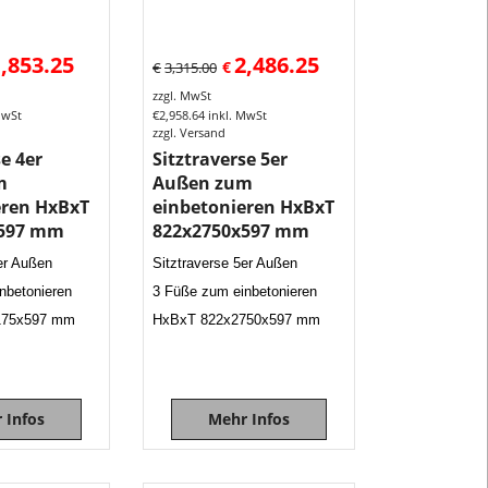
ohne
Rückenlehne
,853.25
2,486.25
€
€
3,315.00
als
zzgl. MwSt
Ablagetisch
MwSt
€
2,958.64
inkl. MwSt
erhältlich.
zzgl. Versand
Der
se 4er
Sitztraverse 5er
Bodenkontak
m
Außen zum
für
eren HxBxT
einbetonieren HxBxT
x597 mm
822x2750x597 mm
dieses
Sitztraversen
er Außen
Sitztraverse 5er Außen
erfolgt
nbetonieren
3 Füße zum einbetonieren
über
175x597 mm
HxBxT 822x2750x597 mm
eine
ortsfeste
Montage
mit
 Infos
Mehr Infos
verlängerten
Füßen