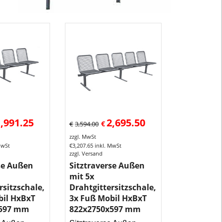
Sitztraverse f
Außen
mit
2
bis
5
Sitze. Sitzgr
mit
Sitz
und
Rücken
,991.25
2,695.50
€
€
3,594.00
aus
zzgl. MwSt
wirbelgesint
MwSt
€
3,207.65
inkl. MwSt
zzgl. Versand
Drahtgitter
se Außen
Sitztraverse Außen
oder
mit 5x
Edelstahlgitte
rsitzschale,
Drahtgittersitzschale,
Sitztraverse
bil HxBxT
3x Fuß Mobil HxBxT
mit
x597 mm
822x2750x597 mm
Rahmen