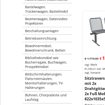
Bastelwagen,
Trockenwagen, Bastelmobil
Beamerwagen, Datenvideo-
Projektoren
Beschallungsanlagen
Betriebseinrichtung
Bewohnermöbel,
Bewohnerschrank, Betten
1
Bibliotheksmöbel wie
€
€
1,719.00
Bücherregale, Buchwagen,
zzgl. MwSt
Prospektmöbel
€
1,534.21
inkl. 
zzgl. Versand
Bildschirmhalterungen,
Sitztraver
Flatscreensäulen,
Monitorhalterungen, TV-
mit 2x
Halterungen
Drahtgitte
2x Fuß Mob
Bühnen, Chorpodeste und
822x1035x
Laufsteg