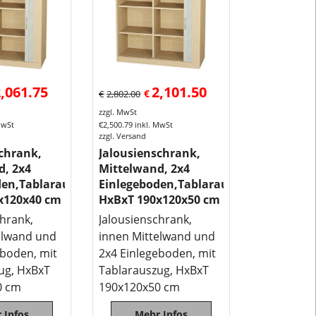
Diese Rollos
sind
lieferbar
in
Dekor
,061.75
2,101.50
nach
€
€
2,802.00
Auswahl.
zzgl. MwSt
MwSt
€
2,500.79
inkl. MwSt
Die
zzgl. Versand
Rollladensch
chrank,
Jalousienschrank,
werden
d, 2x4
Mittelwand, 2x4
im
den,Tablarauszug
Einlegeboden,Tablarauszug
zusammenge
x120x40 cm
HxBxT 190x120x50 cm
Zustand
chrank,
Jalousienschrank,
angeliefert
elwand und
innen Mittelwand und
und
eboden, mit
2x4 Einlegeboden, mit
an
ug, HxBxT
Tablarauszug, HxBxT
die
0 cm
190x120x50 cm
Verwendungss
vertragen.
 Infos
Mehr Infos