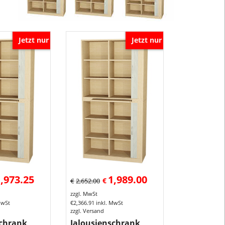
2x
horizontal
laufende
Jetzt nur
Jetzt nur
Jalousien
abschließbar,
Tablarauszug
und
2x4
verstellbare
Einlegeböden
Die
Rollladensch
haben
horizontal
,973.25
1,989.00
Jalousien
€
€
2,652.00
in
zzgl. MwSt
silber
MwSt
€
2,366.91
inkl. MwSt
zzgl. Versand
welche
chrank,
Jalousienschrank,