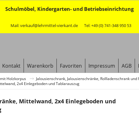
Schulmöbel, Kindergarten- und Betriebseinrichtung
Mail: verkauf@lehrmittel-vierkant.de
Tel: +49 (0) 741-348 950 53
Kontakt
Warenkorb
Favoriten
Impressum
AGB
mit Holzkorpus
Jalousienschrank, Jalousienschränke, Rollladenschrank und
ittelwand, 2x4 Einlegeboden und Tablarauszug
ränke, Mittelwand, 2x4 Einlegeboden und
g