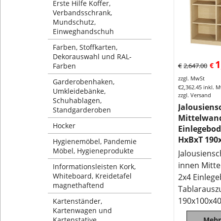
Erste Hilfe Koffer,
Verbandsschrank,
Mundschutz,
Einweghandschuh
Farben, Stoffkarten,
Dekorauswahl und RAL-
1
€
Farben
€
2,647.00
zzgl. MwSt
Garderobenhaken,
€
2,362.45
inkl. 
Umkleidebänke,
zzgl. Versand
Schuhablagen,
Jalousiens
Standgarderoben
Mittelwand
Hocker
Einlegebo
HxBxT 190
Hygienemöbel, Pandemie
Möbel, Hygieneprodukte
Jalousiensc
innen Mitt
Informationsleisten Kork,
Whiteboard, Kreidetafel
2x4 Einlege
magnethaftend
Tablarausz
190x100x4
Kartenständer,
Kartenwagen und
Kartenstative
Mehr