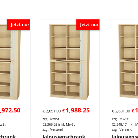
Jetzt nur
Jetzt nur
,972.50
1,988.25
1
€
€
€
2,651.00
€
2,631.00
zzgl. MwSt
zzgl. MwSt
MwSt
€
2,366.02
inkl. MwSt
€
2,348.17
inkl. 
zzgl. Versand
zzgl. Versand
chrank,
Jalousienschrank,
Jalousiens