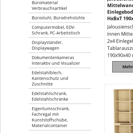
Büromaterial
Mittelwand
Verbrauchsartikel
Einlegebo
Bürostuhl, Bürodrehstühle
HxBxT 190
Jalousiensc
Computermöbel, EDV-
Schrank, PC-Arbeitstisch
innen Mitt
2x4 Einlege
Displayständer,
Tablarausz
Displaywagen
190x90x40
Dokumentenkameras
Interaktiv und Visualizer
Mehr
Edelstahlblech,
Kantenschutz und
Zuschnitte
Edelstahlschrank,
Edelstahlschränke
Eigentumsschrank,
Fachregal mit
Kunststoffschübe,
Materialcontainer