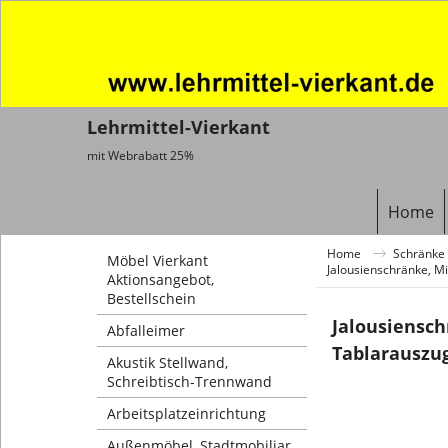
Lehrmittel-Vierkant
mit Webrabatt 25%
Home
Home
Schränke 
Möbel Vierkant
Jalousienschränke, M
Aktionsangebot,
Bestellschein
Jalousiensch
Abfalleimer
Tablarauszu
Akustik Stellwand,
Schreibtisch-Trennwand
Arbeitsplatzeinrichtung
Außenmöbel, Stadtmobiliar