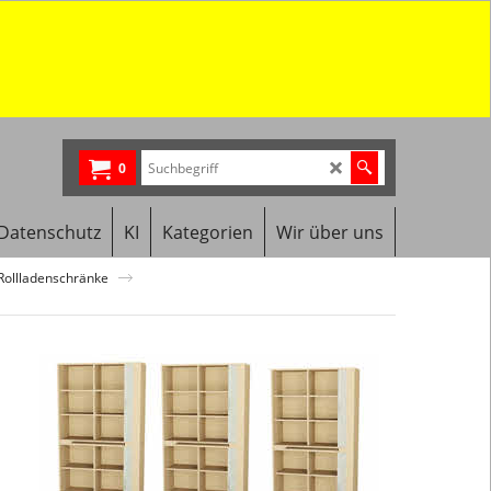
0
Datenschutz
KI
Kategorien
Wir über uns
 Rollladenschränke
Jalousienschr
Mittelwand,
2x4
Einlegebode
und
Tablarauszug
mit