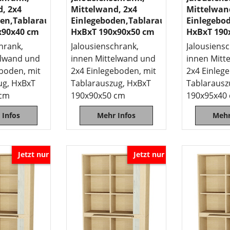
, 2x4
Mittelwand, 2x4
Mittelwan
den,Tablarauszug
Einlegeboden,Tablarauszug
Einlegebo
x90x40 cm
HxBxT 190x90x50 cm
HxBxT 190
hrank,
Jalousienschrank,
Jalousiens
elwand und
innen Mittelwand und
innen Mitt
boden, mit
2x4 Einlegeboden, mit
2x4 Einleg
ug, HxBxT
Tablarauszug, HxBxT
Tablarausz
 cm
190x90x50 cm
190x95x40
 Infos
Mehr Infos
Mehr
Jetzt nur
Jetzt nur