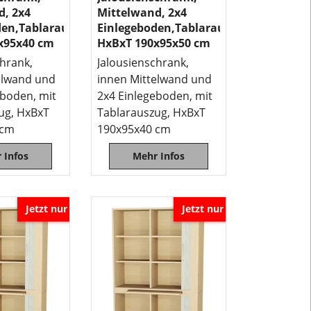
nach
d, 2x4
Mittelwand, 2x4
Auswahl,
den,Tablarauszug
Einlegeboden,Tablarauszug
von
x95x40 cm
HxBxT 190x95x50 cm
rechts
chrank,
Jalousienschrank,
oder
elwand und
innen Mittelwand und
links
eboden, mit
2x4 Einlegeboden, mit
zu
ug, HxBxT
Tablarauszug, HxBxT
öffnen
 cm
190x95x40 cm
sind.
Diese
 Infos
Mehr Infos
Jalousien-
Schränke
haben
Jetzt nur
Jetzt nur
Segmentboge
und
sind
abschließbar
durch
Zylinderschlo