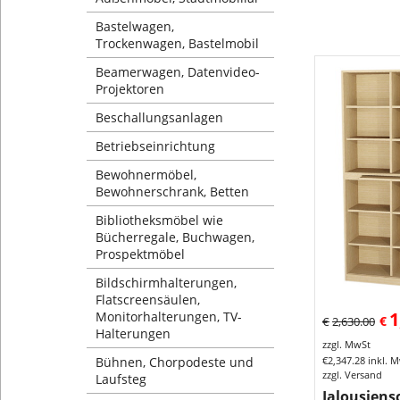
Bastelwagen,
Trockenwagen, Bastelmobil
Beamerwagen, Datenvideo-
Projektoren
Beschallungsanlagen
Betriebseinrichtung
Bewohnermöbel,
Bewohnerschrank, Betten
Bibliotheksmöbel wie
Bücherregale, Buchwagen,
Prospektmöbel
Bildschirmhalterungen,
Flatscreensäulen,
1
Monitorhalterungen, TV-
€
€
2,630.00
Halterungen
zzgl. MwSt
Bühnen, Chorpodeste und
€
2,347.28
inkl. 
zzgl. Versand
Laufsteg
Jalousiens