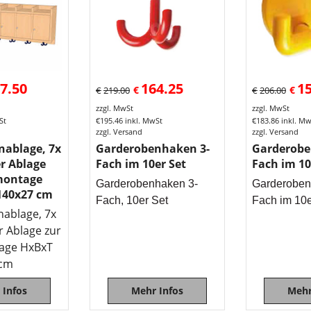
7.50
164.25
1
€
€
€
219.00
€
206.00
zzgl. MwSt
zzgl. MwSt
St
€
195.46
inkl. MwSt
€
183.86
inkl. M
zzgl. Versand
zzgl. Versand
nablage, 7x
Garderobenhaken 3-
Garderobe
r Ablage
Fach im 10er Set
Fach im 10
montage
Garderobenhaken 3-
Garderoben
140x27 cm
Fach, 10er Set
Fach im 10e
ablage, 7x
r Ablage zur
ge HxBxT
 cm
 Infos
Mehr Infos
Mehr