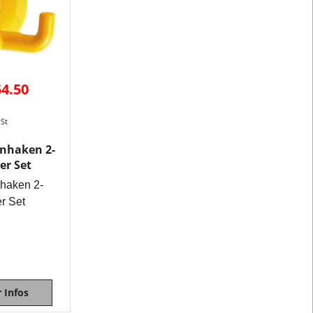
54.50
wSt
nhaken 2-
er Set
haken 2-
r Set
 Infos