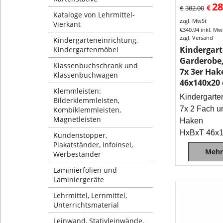
28
€
€
382.00
Kataloge von Lehrmittel-
zzgl. MwSt
Vierkant
€
340.94
inkl. Mw
zzgl. Versand
Kindergarteneinrichtung,
Kindergar
Kindergartenmöbel
Garderobe,
Klassenbuchschrank und
7x 3er Hak
Klassenbuchwagen
46x140x20
Klemmleisten:
Kindergarte
Bilderklemmleisten,
7x 2 Fach u
Kombiklemmleisten,
Magnetleisten
Haken
HxBxT 46x
Kundenstopper,
Plakatständer, Infoinsel,
Mehr
Werbeständer
Laminierfolien und
Laminiergeräte
Lehrmittel, Lernmittel,
Unterrichtsmaterial
Leinwand, Stativleinwände,