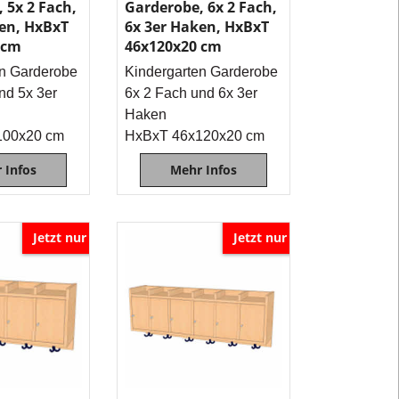
 5x 2 Fach,
Garderobe, 6x 2 Fach,
Garderoben
ken, HxBxT
6x 3er Haken, HxBxT
sind
 cm
46x120x20 cm
für
en Garderobe
Kindergarten Garderobe
die
nd 5x 3er
6x 2 Fach und 6x 3er
Kindergarten
Haken
gemacht.
100x20 cm
HxBxT 46x120x20 cm
Website
 Infos
Mehr Infos
-
Übersicht
Lehrmittel-
Jetzt nur
Jetzt nur
Vierkant
und
Kategorien