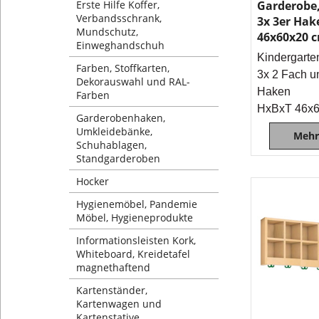
Erste Hilfe Koffer,
Garderobe,
Verbandsschrank,
3x 3er Hak
Mundschutz,
46x60x20 
Einweghandschuh
Kindergarte
Farben, Stoffkarten,
3x 2 Fach u
Dekorauswahl und RAL-
Haken
Farben
HxBxT 46x
Garderobenhaken,
Umkleidebänke,
Mehr
Schuhablagen,
Standgarderoben
Hocker
Hygienemöbel, Pandemie
Möbel, Hygieneprodukte
Informationsleisten Kork,
Whiteboard, Kreidetafel
magnethaftend
Kartenständer,
Kartenwagen und
Kartenstative