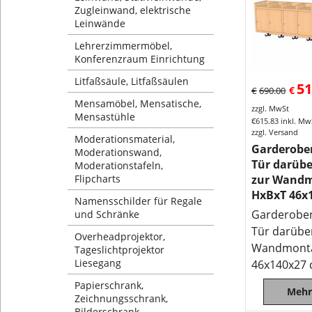
Zugleinwand, elektrische
Leinwände
Lehrerzimmermöbel,
Konferenzraum Einrichtung
Litfaßsäule, Litfaßsäulen
51
€
€
690.00
Mensamöbel, Mensatische,
zzgl. MwSt
Mensastühle
€
615.83
inkl. Mw
zzgl. Versand
Moderationsmaterial,
Garderobe
Moderationswand,
Tür darübe
Moderationstafeln,
Flipcharts
zur Wand
HxBxT 46x
Namensschilder für Regale
Garderoben
und Schränke
Tür darübe
Overheadprojektor,
Wandmonta
Tageslichtprojektor
Liesegang
46x140x27
Papierschrank,
Mehr
Zeichnungsschrank,
Bilderschrank