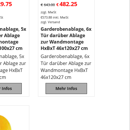
29.75
482.25
€
€
643.00
zzgl. MwSt
wSt
€
573.88
inkl. MwSt
zzgl. Versand
nablage, 5x
Garderobenablage, 6x
r Ablage
Tür darüber Ablage
montage
zur Wandmontage
100x27 cm
HxBxT 46x120x27 cm
ablage, 5x
Garderobenablage, 6x
r Ablage zur
Tür darüber Ablage zur
age HxBxT
Wandmontage HxBxT
 cm
46x120x27 cm
 Infos
Mehr Infos