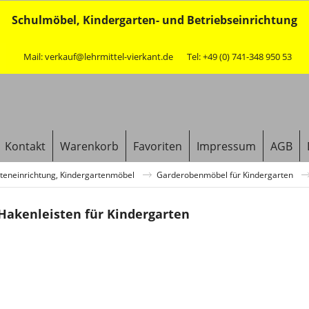
Schulmöbel, Kindergarten- und Betriebseinrichtung
Mail: verkauf@lehrmittel-vierkant.de
Tel: +49 (0) 741-348 950 53
Kontakt
Warenkorb
Favoriten
Impressum
AGB
teneinrichtung, Kindergartenmöbel
Garderobenmöbel für Kindergarten
Hakenleisten für Kindergarten