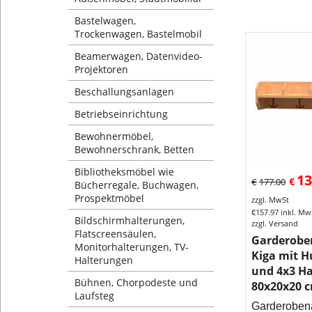
Bastelwagen,
Trockenwagen, Bastelmobil
Beamerwagen, Datenvideo-
Projektoren
Beschallungsanlagen
Betriebseinrichtung
Bewohnermöbel,
Bewohnerschrank, Betten
Bibliotheksmöbel wie
13
€
€
177.00
Bücherregale, Buchwagen,
Prospektmöbel
zzgl. MwSt
€
157.97
inkl. Mw
Bildschirmhalterungen,
zzgl. Versand
Flatscreensäulen,
Garderobe
Monitorhalterungen, TV-
Kiga mit H
Halterungen
und 4x3 H
Bühnen, Chorpodeste und
80x20x20 
Laufsteg
Garderoben