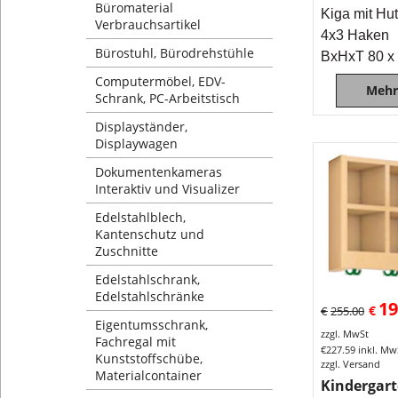
Büromaterial
Kiga mit Hu
Verbrauchsartikel
4x3 Haken
Bürostuhl, Bürodrehstühle
BxHxT 80 x 
Computermöbel, EDV-
Mehr
Schrank, PC-Arbeitstisch
Displayständer,
Displaywagen
Dokumentenkameras
Interaktiv und Visualizer
Edelstahlblech,
Kantenschutz und
Zuschnitte
Edelstahlschrank,
Edelstahlschränke
19
€
€
255.00
Eigentumsschrank,
zzgl. MwSt
Fachregal mit
€
227.59
inkl. Mw
Kunststoffschübe,
zzgl. Versand
Materialcontainer
Kindergar