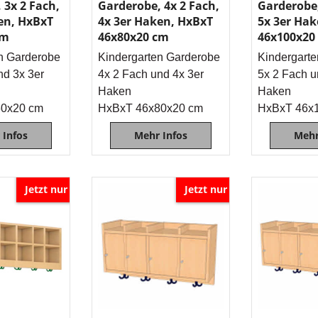
 3x 2 Fach,
Garderobe, 4x 2 Fach,
Garderobe,
en, HxBxT
4x 3er Haken, HxBxT
5x 3er Ha
cm
46x80x20 cm
46x100x20
n Garderobe
Kindergarten Garderobe
Kindergart
nd 3x 3er
4x 2 Fach und 4x 3er
5x 2 Fach u
Haken
Haken
60x20 cm
HxBxT 46x80x20 cm
HxBxT 46x
 Infos
Mehr Infos
Mehr
Jetzt nur
Jetzt nur