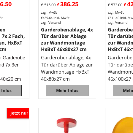
6.50
386.25
4
€
€
€
515.00
€
573.00
zzgl. MwSt
zzgl. MwSt
St
€
459.64
inkl. MwSt
€
511.40
inkl. M
zzgl. Versand
zzgl. Versand
ten
Garderobenablage, 4x
Garderobe
 7x 2 Fach,
Tür darüber Ablage
Tür darübe
en, HxBxT
zur Wandmontage
zur Wand
 cm
HxBxT 46x80x27 cm
HxBxT 46x
Garderobenablage, 4x
Garderoben
n Garderobe
Tür darüber Ablage zur
Tür darübe
nd 7x 3er
Wandmontage HxBxT
Wandmont
46x80x27 cm
46x100x27
140x20 cm
 Infos
Mehr Infos
Mehr
Jetzt nur