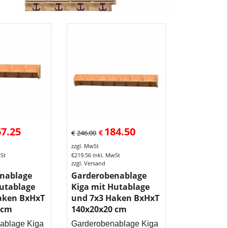
Mützenablag
und
evtl
Elternbriefka
Die
Garderobenh
werden
in
der
für
Kinder
67.25
184.50
€
€
246.00
genormten
zzgl. MwSt
Abstnde
wSt
€
219.56
inkl. MwSt
angebracht
zzgl. Versand
und
nablage
Garderobenablage
passen
Hutablage
Kiga mit Hutablage
immer
aken BxHxT
und 7x3 Haken BxHxT
 cm
140x20x20 cm
zur
Garderobensi
ablage Kiga
Garderobenablage Kiga