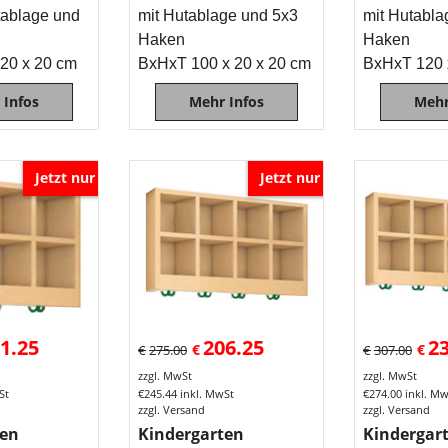
tablage und
mit Hutablage und 5x3
mit Hutabla
Haken
Haken
20 x 20 cm
BxHxT 100 x 20 x 20 cm
BxHxT 120 
 Infos
Mehr Infos
Mehr
Jetzt nur
Jetzt nur
1.25
206.25
2
€
€
€
275.00
€
307.00
zzgl. MwSt
zzgl. MwSt
St
€
245.44
inkl. MwSt
€
274.00
inkl. M
zzgl. Versand
zzgl. Versand
ten
Kindergarten
Kindergar