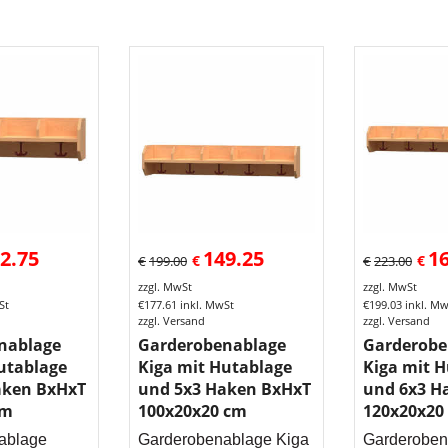
2.75
149.25
1
€
€
€
199.00
€
223.00
zzgl. MwSt
zzgl. MwSt
St
€
177.61
inkl. MwSt
€
199.03
inkl. M
zzgl. Versand
zzgl. Versand
nablage
Garderobenablage
Garderobe
utablage
Kiga mit Hutablage
Kiga mit 
aken BxHxT
und 5x3 Haken BxHxT
und 6x3 H
cm
100x20x20 cm
120x20x20
ablage
Garderobenablage Kiga
Garderoben