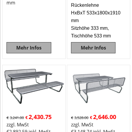
mm
Rückenlehne
HxBxT 533x1800x1910
mm
Sitzhöhe 333 mm,
Tischhöhe 533 mm
Mehr Infos
Mehr Infos
2,430.75
2,646.00
€
€
€
3,241.00
€
3,528.00
zzgl. MwSt
zzgl. MwSt
€
2,892.59
inkl. MwSt
€
3,148.74
inkl. MwSt