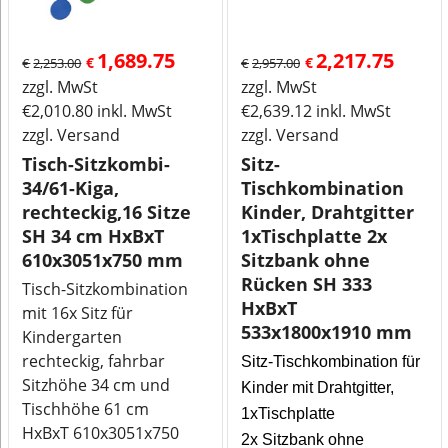
1,689.75
2,217.75
€
€
€
2,253.00
€
2,957.00
zzgl. MwSt
zzgl. MwSt
€
2,010.80
inkl. MwSt
€
2,639.12
inkl. MwSt
zzgl. Versand
zzgl. Versand
Tisch-Sitzkombi-
Sitz-
34/61-Kiga,
Tischkombination
rechteckig,16 Sitze
Kinder, Drahtgitter
SH 34 cm HxBxT
1xTischplatte 2x
610x3051x750 mm
Sitzbank ohne
Rücken SH 333
Tisch-Sitzkombination
HxBxT
mit 16x Sitz für
533x1800x1910 mm
Kindergarten
rechteckig, fahrbar
Sitz-Tischkombination für
Sitzhöhe 34 cm und
Kinder mit Drahtgitter,
Tischhöhe 61 cm
1xTischplatte
HxBxT 610x3051x750
2x Sitzbank ohne