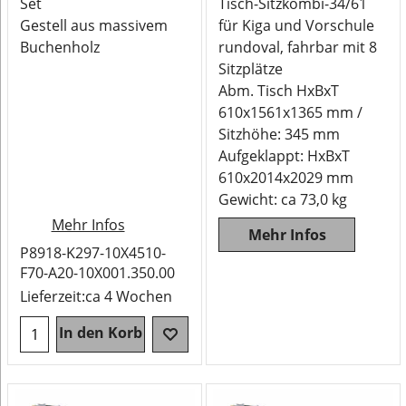
Set
Tisch-Sitzkombi-34/61
Gestell aus massivem
für Kiga und Vorschule
Buchenholz
rundoval, fahrbar mit 8
Sitzplätze
Abm. Tisch HxBxT
610x1561x1365 mm /
Sitzhöhe: 345 mm
Aufgeklappt: HxBxT
610x2014x2029 mm
Gewicht: ca 73,0 kg
Mehr Infos
Mehr Infos
P8918-K297-10X4510-
F70-A20-10X001.350.00
Lieferzeit:
ca 4 Wochen
In den Korb