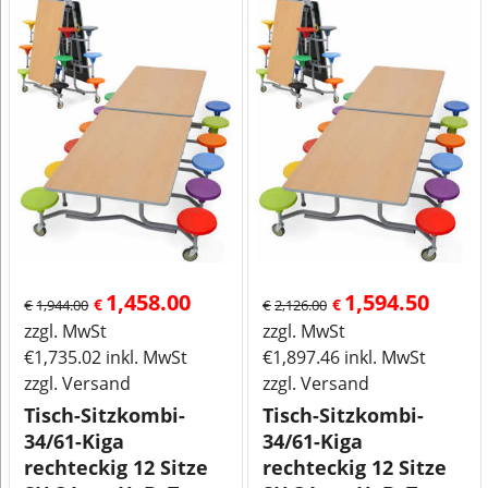
1,458.00
1,594.50
€
€
€
1,944.00
€
2,126.00
zzgl. MwSt
zzgl. MwSt
€
1,735.02
inkl. MwSt
€
1,897.46
inkl. MwSt
zzgl. Versand
zzgl. Versand
Tisch-Sitzkombi-
Tisch-Sitzkombi-
34/61-Kiga
34/61-Kiga
rechteckig 12 Sitze
rechteckig 12 Sitze