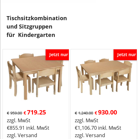
Tischsitzkombination
und Sitzgruppen
für Kindergarten
Jetzt nur
Jetzt nur
719.25
930.00
€
€
€
959.00
€
1,240.00
zzgl. MwSt
zzgl. MwSt
€
855.91
inkl. MwSt
€
1,106.70
inkl. MwSt
zzgl. Versand
zzgl. Versand