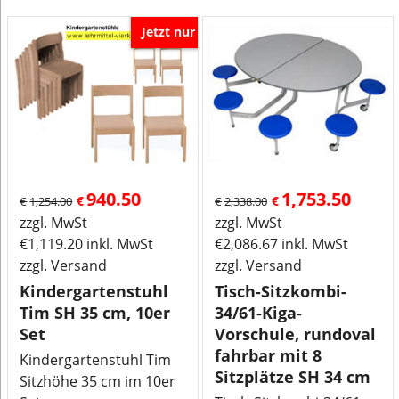
Jetzt nur
940.50
1,753.50
€
€
€
1,254.00
€
2,338.00
zzgl. MwSt
zzgl. MwSt
€
1,119.20
inkl. MwSt
€
2,086.67
inkl. MwSt
zzgl. Versand
zzgl. Versand
Kindergartenstuhl
Tisch-Sitzkombi-
Tim SH 35 cm, 10er
34/61-Kiga-
Set
Vorschule, rundoval
fahrbar mit 8
Kindergartenstuhl Tim
Sitzplätze SH 34 cm
Sitzhöhe 35 cm im 10er