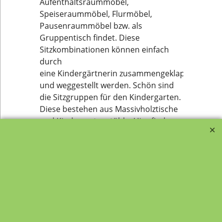
Aufenthaltsraummöbel,
Speiseraummöbel, Flurmöbel,
Pausenraummöbel bzw. als
Gruppentisch findet. Diese
Sitzkombinationen können einfach
durch
eine Kindergärtnerin zusammengeklappt
und weggestellt werden. Schön sind
die Sitzgruppen für den Kindergarten.
Diese bestehen aus Massivholztische
und Kindergartenstühle. Hier finden
Sie Kindergartenstühle kombiniert mit
Kindergartentische in passender
Sitzhöhe.
Website - Übersicht Lehrmittel-
Vierkant und Kategorien