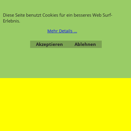
Übersicht
Kategorien
,
Kontaktformular
,
Impressum
,
AGB
,
Datenschutz
Diese Seite benutzt Cookies für ein besseres Web Surf-
Erlebnis.
Mehr Details ...
WebShop erstellt mit ShopFactory Shop Software.
Akzeptieren
Ablehnen