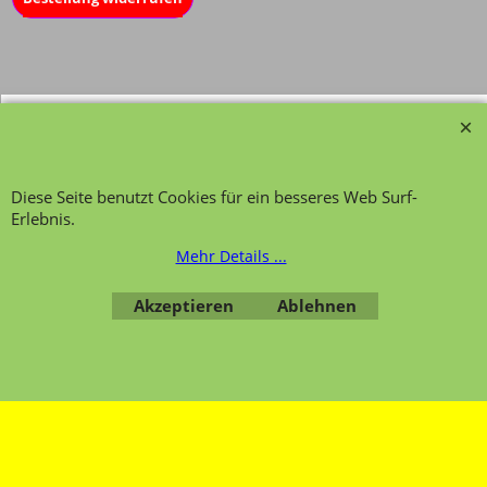
Übersicht
Kategorien
,
Kontaktformular
,
Impressum
,
AGB
,
Datenschutz
Diese Seite benutzt Cookies für ein besseres Web Surf-
Erlebnis.
Mehr Details ...
WebShop erstellt mit ShopFactory Shop Software.
Akzeptieren
Ablehnen