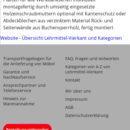
montagefertig durch umseitig eingesetzte
Holzeinschraubmuttern optional mit Kantenschutz oder
Abdeckblechen aus verzinktem Material Rück- und
Seitenwände aus Buchensperrholz, fertig montiert
Website - Übersicht Lehrmittel-Vierkant und Kategorien
Transportfragebogen für
FAQ, Fragen und Antworten
die Anlieferung von Möbel
Kategorien von A-Z von
Garantie und
Lehrmittel-Vierkant
Nachkaufservice
Kontakt
Ansprechpartner und
Telefonservice
Wir über uns
Hinweis zur
Impressum
Warenannahme
AGB
Datenschutzerklärung
Bestellung widerrufen