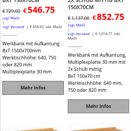
BXT 150X70CM
2X SCHUB MITTIG BXT
150X70CM
546.75
€
€
729.00
852.75
€
€
1,137.00
zzgl. MwSt
zzgl. MwSt
zzgl. Versand
€
650.63
inkl. MwSt
zzgl. Versand
€
1,014.77
inkl.
MwSt
Werkbank mit Aufkantung
BxT 1500x700mm
Werkbank mit Aufkantung,
Werktischhöhe: 640, 750
Multiplexplatte 30 mm mit
oder 820 mm
2x Schub mittig
Multiplexplatte 30 mm
BxT 150x70 cm
Werktischhöhe: 640 mm,
Mehr Infos
750 oder 820 mm
Mehr Infos