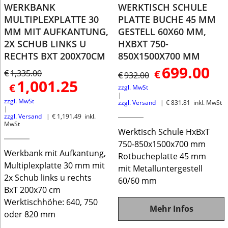
WERKBANK
WERKTISCH SCHULE
MULTIPLEXPLATTE 30
PLATTE BUCHE 45 MM
MM MIT AUFKANTUNG,
GESTELL 60X60 MM,
2X SCHUB LINKS U
HXBXT 750-
RECHTS BXT 200X70CM
850X1500X700 MM
699.00
€
€
1,335.00
€
932.00
1,001.25
€
zzgl. MwSt
zzgl. MwSt
zzgl. Versand
€
831.81
inkl. MwSt
zzgl. Versand
€
1,191.49
inkl.
MwSt
Werktisch Schule HxBxT
750-850x1500x700 mm
Werkbank mit Aufkantung,
Rotbucheplatte 45 mm
Multiplexplatte 30 mm mit
mit Metalluntergestell
2x Schub links u rechts
60/60 mm
BxT 200x70 cm
Werktischhöhe: 640, 750
Mehr Infos
oder 820 mm