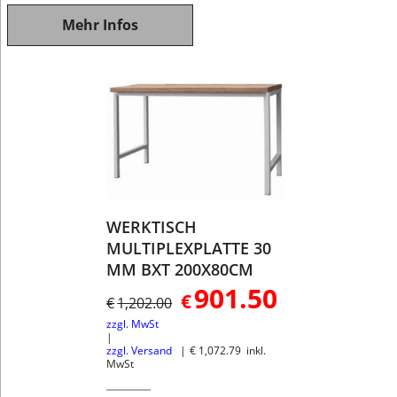
Mehr Infos
WERKTISCH
MULTIPLEXPLATTE 30
MM BXT 200X80CM
901.50
€
€
1,202.00
zzgl. MwSt
zzgl. Versand
€
1,072.79
inkl.
MwSt