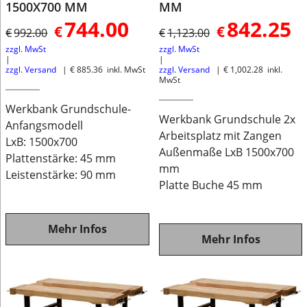
1500X700 MM
MM
744.00
842.25
€
€
€
992.00
€
1,123.00
zzgl. MwSt
zzgl. MwSt
zzgl. Versand
€
885.36
inkl. MwSt
zzgl. Versand
€
1,002.28
inkl.
MwSt
Werkbank Grundschule-
Werkbank Grundschule 2x
Anfangsmodell
Arbeitsplatz mit Zangen
LxB: 1500x700
Außenmaße LxB 1500x700
Plattenstärke: 45 mm
mm
Leistenstärke: 90 mm
Platte Buche 45 mm
Mehr Infos
Mehr Infos