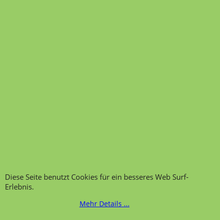
Nachkaufservice
Kontakt
Ansprechpartner und
Telefonservice
Wir über uns
Hinweis zur
Impressum
Warenannahme
AGB
Datenschutzerklärung
Bestellung widerrufen
Übersicht
Kategorien
,
Kontaktformular
,
Impressum
,
AGB
,
Datenschutz
Diese Seite benutzt Cookies für ein besseres Web Surf-
Erlebnis.
Mehr Details ...
WebShop erstellt mit ShopFactory Shop Software.