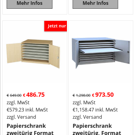
Mehr Infos
Mehr Infos
Jetzt nur
486.75
973.50
€
€
€
649.00
€
1,298.00
zzgl. MwSt
zzgl. MwSt
€
579.23
inkl. MwSt
€
1,158.47
inkl. MwSt
zzgl. Versand
zzgl. Versand
Papierschrank
Papierschrank
zweitürig Format
zweitürig, Format