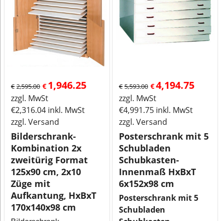
1,946.25
4,194.75
€
€
€
2,595.00
€
5,593.00
zzgl. MwSt
zzgl. MwSt
€
2,316.04
inkl. MwSt
€
4,991.75
inkl. MwSt
zzgl. Versand
zzgl. Versand
Bilderschrank-
Posterschrank mit 5
Kombination 2x
Schubladen
zweitürig Format
Schubkasten-
125x90 cm, 2x10
Innenmaß HxBxT
Züge mit
6x152x98 cm
Aufkantung, HxBxT
Posterschrank mit 5
170x140x98 cm
Schubladen