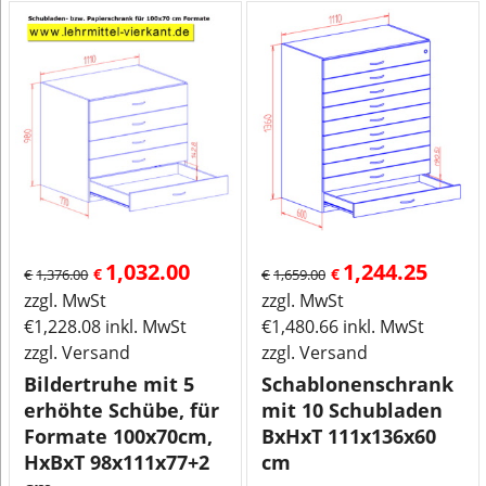
1,032.00
1,244.25
€
€
€
1,376.00
€
1,659.00
zzgl. MwSt
zzgl. MwSt
€
1,228.08
inkl. MwSt
€
1,480.66
inkl. MwSt
zzgl. Versand
zzgl. Versand
Bildertruhe mit 5
Schablonenschrank
erhöhte Schübe, für
mit 10 Schubladen
Formate 100x70cm,
BxHxT 111x136x60
HxBxT 98x111x77+2
cm