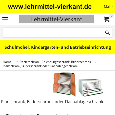
Mail: v
0
Lehrmittel-Vierkant
Schulmöbel, Kindergarten- und Betriebseinrichtung
Home
Papierschrank, Zeichnungsschrank, Bilderschrank
Planschrank, Bilderschrank oder Flachablageschrank
Planschrank, Bilderschrank oder Flachablageschrank