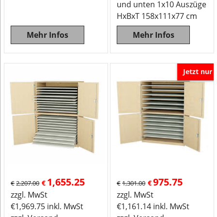
und unten 1x10 Auszüge
HxBxT 158x111x77 cm
Mehr Infos
Mehr Infos
Jetzt nur
1,655.25
975.75
€
€
€
2,207.00
€
1,301.00
zzgl. MwSt
zzgl. MwSt
€
1,969.75
inkl. MwSt
€
1,161.14
inkl. MwSt