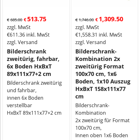
513.75
1,309.50
€
€
€
685.00
€
1,746.00
zzgl. MwSt
zzgl. MwSt
€
611.36
inkl. MwSt
€
1,558.31
inkl. MwSt
zzgl. Versand
zzgl. Versand
Bilderschrank
Bilderschrank-
zweitürig, fahrbar,
Kombination 2x
6x Boden HxBxT
zweitürig Format
89x111x77+2 cm
100x70 cm, 1x6
Boden, 1x10 Auszug
Bilderschrank zweitürig
HxBxT 158x111x77
und fahrbar,
cm
innen 6x Boden
verstellbar
Bilderschrank-
HxBxT 89x111x77+2 cm
Kombination
2x zweitürig für Format
100x70 cm,
Innen oben 1x6 Boden