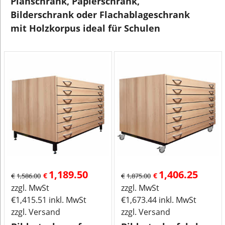
Planschrank, Papierschrank,
Bilderschrank oder Flachablageschrank
mit Holzkorpus ideal für Schulen
1,189.50
1,406.25
€
€
€
1,586.00
€
1,875.00
zzgl. MwSt
zzgl. MwSt
€
1,415.51
inkl. MwSt
€
1,673.44
inkl. MwSt
zzgl. Versand
zzgl. Versand