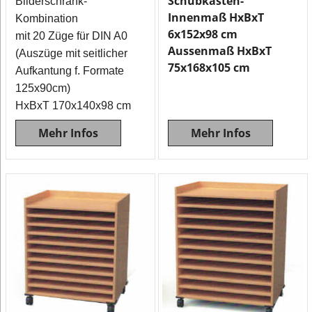
Schubkasten-
Bilderschrank-
Innenmaß HxBxT
Kombination
6x152x98 cm
mit 20 Züge für DIN A0
Aussenmaß HxBxT
(Auszüge mit seitlicher
75x168x105 cm
Aufkantung f. Formate
125x90cm)
HxBxT 170x140x98 cm
Mehr Infos
Mehr Infos