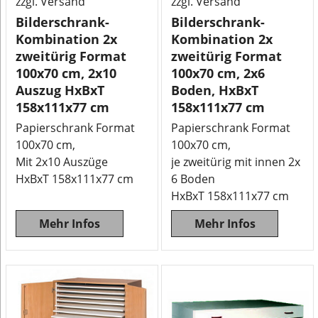
zzgl. Versand
zzgl. Versand
Bilderschrank-
Bilderschrank-
Kombination 2x
Kombination 2x
zweitürig Format
zweitürig Format
100x70 cm, 2x10
100x70 cm, 2x6
Auszug HxBxT
Boden, HxBxT
158x111x77 cm
158x111x77 cm
Papierschrank Format
Papierschrank Format
100x70 cm,
100x70 cm,
Mit 2x10 Auszüge
je zweitürig mit innen 2x
HxBxT 158x111x77 cm
6 Boden
HxBxT 158x111x77 cm
Mehr Infos
Mehr Infos