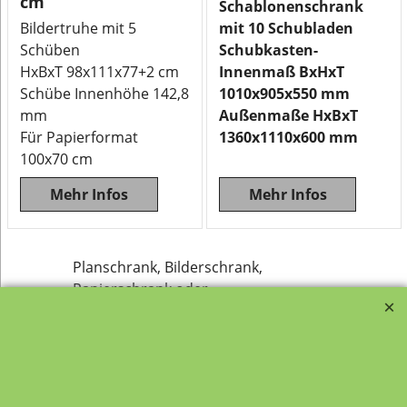
cm
Schablonenschrank
Bildertruhe mit 5
mit 10 Schubladen
Schüben
Schubkasten-
HxBxT 98x111x77+2 cm
Innenmaß BxHxT
Schübe Innenhöhe 142,8
1010x905x550 mm
mm
Außenmaße HxBxT
Für Papierformat
1360x1110x600 mm
100x70 cm
Mehr Infos
Mehr Infos
Planschrank, Bilderschrank,
Papierschrank oder
Flachablageschrank in Dekor Buche
oder Lichtgrau. Diese
Zeichnungsschränke finden Sie in
Schulen, Büro und überall wo
Zeichnungen, Bilder, Pläne