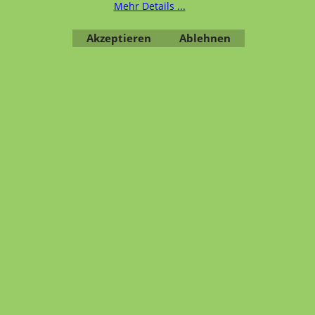
Mehr Details ...
Übersicht
Kategorien
,
Kontaktformular
,
Impressum
,
AGB
,
Datenschutz
Akzeptieren
Ablehnen
WebShop erstellt mit ShopFactory Shop Software.