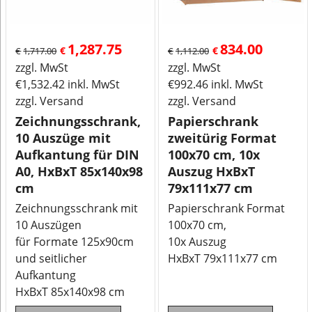
1,287.75
834.00
€
€
€
1,717.00
€
1,112.00
zzgl. MwSt
zzgl. MwSt
€
1,532.42
inkl. MwSt
€
992.46
inkl. MwSt
zzgl. Versand
zzgl. Versand
Zeichnungsschrank,
Papierschrank
10 Auszüge mit
zweitürig Format
Aufkantung für DIN
100x70 cm, 10x
A0, HxBxT 85x140x98
Auszug HxBxT
cm
79x111x77 cm
Zeichnungsschrank mit
Papierschrank Format
10 Auszügen
100x70 cm,
für Formate 125x90cm
10x Auszug
und seitlicher
HxBxT 79x111x77 cm
Aufkantung
HxBxT 85x140x98 cm