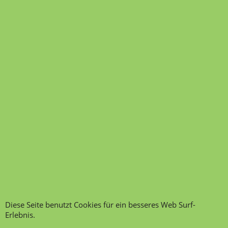
aufbewahrt werden.
Website - Übersicht Lehrmittel-Vierkant und Kategorien
Transportfragebogen für
FAQ, Fragen und Antworten
die Anlieferung von Möbel
Kategorien von A-Z von
Garantie und
Lehrmittel-Vierkant
Nachkaufservice
Kontakt
Ansprechpartner und
Telefonservice
Wir über uns
Hinweis zur
Impressum
Warenannahme
AGB
Datenschutzerklärung
Bestellung widerrufen
Diese Seite benutzt Cookies für ein besseres Web Surf-
Erlebnis.