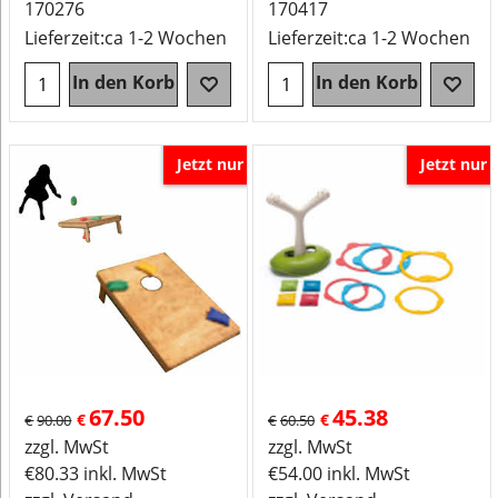
170276
170417
Lieferzeit:
ca 1-2 Wochen
Lieferzeit:
ca 1-2 Wochen
In den Korb
In den Korb
Jetzt nur
Jetzt nur
67.50
45.38
€
€
€
90.00
€
60.50
zzgl. MwSt
zzgl. MwSt
€
80.33
inkl. MwSt
€
54.00
inkl. MwSt