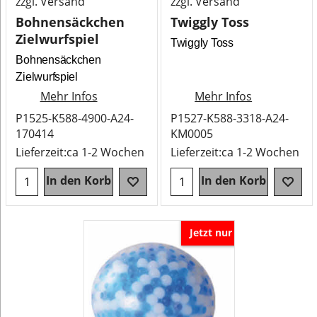
zzgl. Versand
zzgl. Versand
Bohnensäckchen
Twiggly Toss
Zielwurfspiel
Twiggly Toss
Bohnensäckchen
Zielwurfspiel
Mehr Infos
Mehr Infos
P1525-K588-4900-A24-
P1527-K588-3318-A24-
170414
KM0005
Lieferzeit:
ca 1-2 Wochen
Lieferzeit:
ca 1-2 Wochen
In den Korb
In den Korb
Jetzt nur