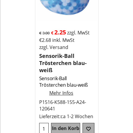
2.25
zzgl. MwSt
€
€
3.00
€
2.68
inkl. MwSt
zzgl. Versand
Sensorik-Ball
Trösterchen blau-
weiß
Sensorik-Ball
Trösterchen blau-weiß
Mehr Infos
P1516-K588-155-A24-
120641
Lieferzeit:
ca 1-2 Wochen
In den Korb