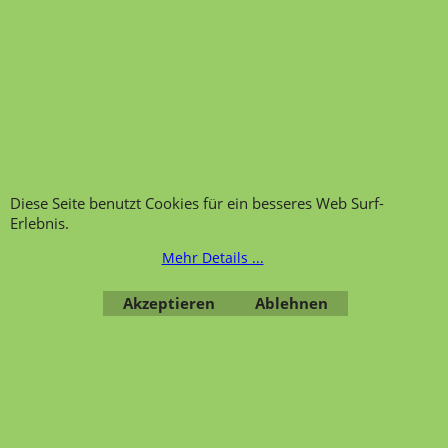
Hinweis zur
Impressum
Warenannahme
AGB
Datenschutzerklärung
Bestellung widerrufen
Diese Seite benutzt Cookies für ein besseres Web Surf-
Erlebnis.
Übersicht
Kategorien
,
Kontaktformular
,
Impressum
,
AGB
,
Mehr Details ...
Datenschutz
Akzeptieren
Ablehnen
WebShop erstellt mit ShopFactory Shop Software.