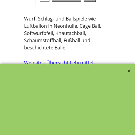
Wurf- Schlag- und Ballspiele wie
Luftballon in Neonhülle, Cage Ball,
Softwurfpfeil, Knautschball,
Schaumstoffball, Fußball und
beschichtete Bälle.
Website - Übersicht Lehrmittel-
Vierkant und Kategorien
Transportfragebogen für
FAQ, Fragen und Antworten
die Anlieferung von Möbel
Kategorien von A-Z von
Garantie und
Lehrmittel-Vierkant
Nachkaufservice
Kontakt
Ansprechpartner und
Telefonservice
Wir über uns