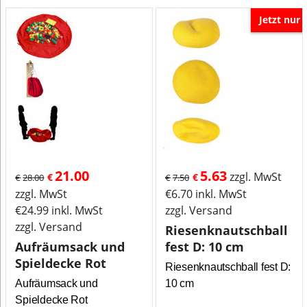
Jetzt nur
21.00
5.63
zzgl. MwSt
€
€
€
28.00
€
7.50
zzgl. MwSt
€
6.70
inkl. MwSt
€
24.99
inkl. MwSt
zzgl. Versand
zzgl. Versand
Riesenknautschball
Aufräumsack und
fest D: 10 cm
Spieldecke Rot
Riesenknautschball fest D:
Aufräumsack und
10 cm
Spieldecke Rot