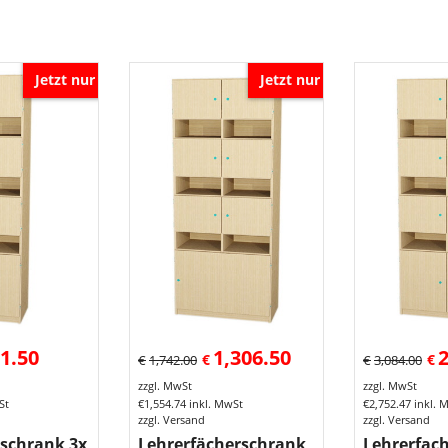
Jetzt nur
Jetzt nur
1.50
1,306.50
2
€
€
€
1,742.00
€
3,084.00
zzgl. MwSt
zzgl. MwSt
St
€
1,554.74
inkl. MwSt
€
2,752.47
inkl. 
zzgl. Versand
zzgl. Versand
schrank 3x
Lehrerfächerschrank
Lehrerfac