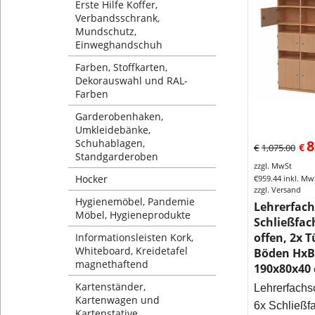
Erste Hilfe Koffer,
Verbandsschrank,
Mundschutz,
Einweghandschuh
Farben, Stoffkarten,
Dekorauswahl und RAL-
Farben
Garderobenhaken,
Umkleidebänke,
Schuhablagen,
8
€
€
1,075.00
Standgarderoben
zzgl. MwSt
Hocker
€
959.44
inkl. Mw
zzgl. Versand
Hygienemöbel, Pandemie
Lehrerfach
Möbel, Hygieneprodukte
Schließfac
offen, 2x T
Informationsleisten Kork,
Whiteboard, Kreidetafel
Böden HxB
magnethaftend
190x80x40
Kartenständer,
Lehrerfachs
Kartenwagen und
6x Schließfa
Kartenstative