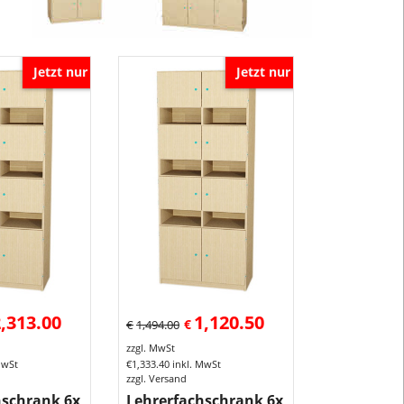
Höhe
190
cm
Jetzt nur
Jetzt nur
bzw
1900
mm
,
Tiefe 40,
50
oder
60 cm
Breite
von
42-
,313.00
1,120.50
120
€
€
1,494.00
cm
zzgl. MwSt
nach
MwSt
€
1,333.40
inkl. MwSt
zzgl. Versand
Wunsch.
hschrank 6x
Lehrerfachschrank 6x