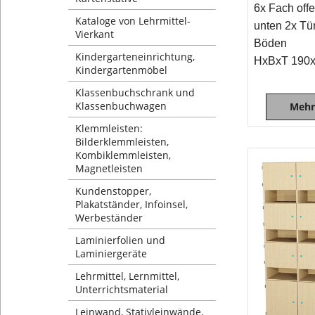
6x Fach offe
Kataloge von Lehrmittel-
unten 2x Tür
Vierkant
Böden
Kindergarteneinrichtung,
HxBxT 190
Kindergartenmöbel
Klassenbuchschrank und
Klassenbuchwagen
Mehr
Klemmleisten:
Bilderklemmleisten,
Kombiklemmleisten,
Magnetleisten
Kundenstopper,
Plakatständer, Infoinsel,
Werbeständer
Laminierfolien und
Laminiergeräte
Lehrmittel, Lernmittel,
Unterrichtsmaterial
Leinwand, Stativleinwände,