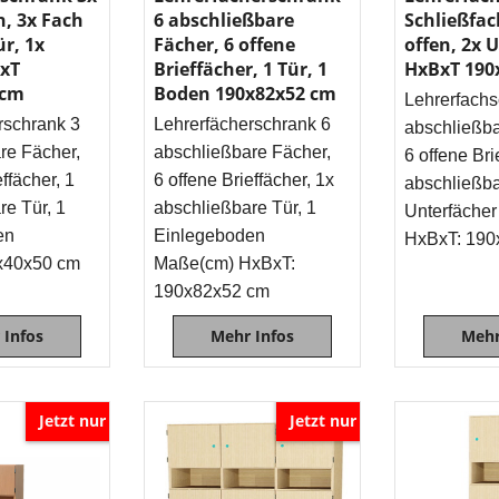
h, 3x Fach
6 abschließbare
Schließfac
ür, 1x
Fächer, 6 offene
offen, 2x 
xT
Brieffächer, 1 Tür, 1
HxBxT 190
 cm
Boden 190x82x52 cm
Lehrerfachs
rschrank 3
Lehrerfächerschrank 6
abschließba
re Fächer,
abschließbare Fächer,
6 offene Bri
effächer, 1
6 offene Brieffächer, 1x
abschließb
re Tür, 1
abschließbare Tür, 1
Unterfächer
en
Einlegeboden
HxBxT: 190
x40x50 cm
Maße(cm) HxBxT:
190x82x52 cm
 Infos
Mehr Infos
Mehr
Jetzt nur
Jetzt nur