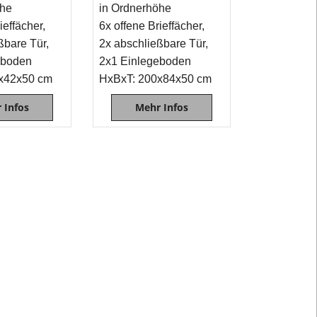
öhe
in Ordnerhöhe
Unterschänke
ieffächer,
6x offene Brieffächer,
ßbare Tür,
2x abschließbare Tür,
Website
eboden
2x1 Einlegeboden
-
x42x50 cm
HxBxT: 200x84x50 cm
Übersicht
Kategorie
 Infos
Mehr Infos
Schrank
und
Schränke
Website
-
Übersicht
Lehrmittel-
Vierkant
und
Kategorien