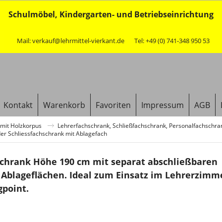
Schulmöbel, Kindergarten- und Betriebseinrichtung
Mail: verkauf@lehrmittel-vierkant.de
Tel: +49 (0) 741-348 950 53
Kontakt
Warenkorb
Favoriten
Impressum
AGB
mit Holzkorpus
Lehrerfachschrank, Schließfachschrank, Personalfachschra
er Schliessfachschrank mit Ablagefach
schrank Höhe 190 cm mit separat abschließbaren
Ablageflächen. Ideal zum Einsatz im Lehrerzimm
point.