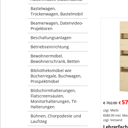
Bastelwagen,
Trockenwagen, Bastelmobil
Beamerwagen, Datenvideo-
Projektoren
Beschallungsanlagen
Betriebseinrichtung
Bewohnermöbel,
Bewohnerschrank, Betten
Bibliotheksmöbel wie
Bücherregale, Buchwagen,
Prospektmöbel
Bildschirmhalterungen,
Flatscreensäulen,
57
Monitorhalterungen, TV-
€
€
762.00
Halterungen
zzgl. MwSt
Bühnen, Chorpodeste und
€
680.09
inkl. Mw
zzgl. Versand
Laufsteg
Lehrerfach