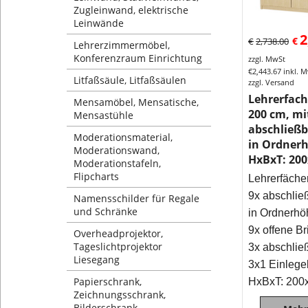
Zugleinwand, elektrische
Leinwände
2
€
€
2,738.00
Lehrerzimmermöbel,
Konferenzraum Einrichtung
zzgl. MwSt
€
2,443.67
inkl. 
Litfaßsäule, Litfaßsäulen
zzgl. Versand
Lehrerfac
Mensamöbel, Mensatische,
200 cm, mi
Mensastühle
abschließb
Moderationsmaterial,
in Ordner
Moderationswand,
HxBxT: 20
Moderationstafeln,
Flipcharts
Lehrerfäche
9x abschlie
Namensschilder für Regale
und Schränke
in Ordnerhö
9x offene Br
Overheadprojektor,
Tageslichtprojektor
3x abschlie
Liesegang
3x1 Einleg
Papierschrank,
HxBxT: 200
Zeichnungsschrank,
Bilderschrank