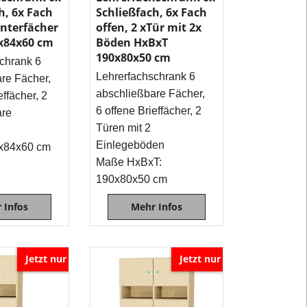
Schrank
h, 6x Fach
Schließfach, 6x Fach
mit Ablagefl
Unterfächer
offen, 2 xTür mit 2x
und
x84x60 cm
Böden HxBxT
abschließbar
190x80x50 cm
chrank 6
Fächern.
Lehrerfachschrank 6
re Fächer,
Extrem
abschließbare Fächer,
effächer, 2
stabil
6 offene Brieffächer, 2
are
da
Türen mit 2
mit
Einlegeböden
x84x60 cm
19mm
Maße HxBxT:
Rückwand
190x80x50 cm
geliefert
wird.
 Infos
Mehr Infos
Ideal
für
den
Jetzt nur
Jetzt nur
Einsatz
im
Büro, Schule