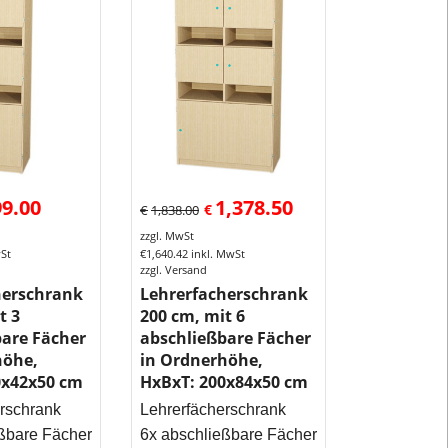
Krankenhaus
oder
Altersheim
sowie
im
Gewerbe. Wir
liefern
im
zusammenge
99.00
1,378.50
€
€
1,838.00
Zustand!!
zzgl. MwSt
Auf
wSt
€
1,640.42
inkl. MwSt
zzgl. Versand
Anfrage
herschrank
Lehrerfacherschrank
liefern
t 3
200 cm, mit 6
wir
bare Fächer
abschließbare Fächer
ganze
höhe,
in Ordnerhöhe,
Schrankwänd
0x42x50 cm
HxBxT: 200x84x50 cm
mit
rschrank
Lehrerfächerschrank
Hochschrank
ßbare Fächer
6x abschließbare Fächer
und