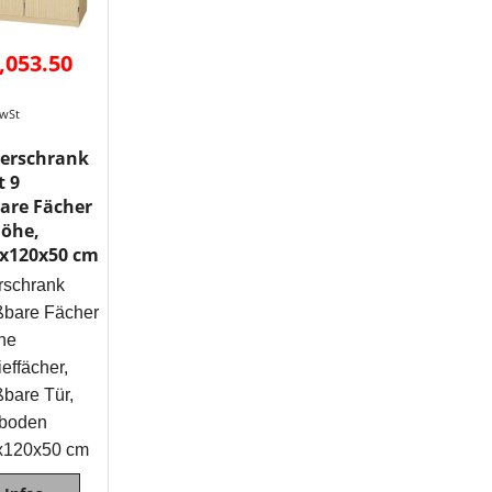
,053.50
MwSt
herschrank
t 9
are Fächer
höhe,
0x120x50 cm
rschrank
ßbare Fächer
he
ieffächer,
ßbare Tür,
eboden
x120x50 cm