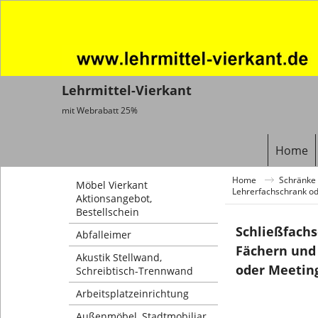
Lehrmittel-Vierkant
mit Webrabatt 25%
Home
Home
Schränke 
Möbel Vierkant
Lehrerfachschrank od
Aktionsangebot,
Bestellschein
Schließfach
Abfalleimer
Fächern und 
Akustik Stellwand,
oder Meeting
Schreibtisch-Trennwand
Arbeitsplatzeinrichtung
Außenmöbel, Stadtmobiliar