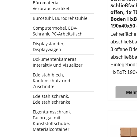
Büromaterial
Schließfac
Verbrauchsartikel
offen, 1x T
Bürostuhl, Bürodrehstühle
Boden HxB
190x40x50
Computermöbel, EDV-
Schrank, PC-Arbeitstisch
Lehrerfäche
abschließba
Displayständer,
Displaywagen
3 offene Bri
abschließba
Dokumentenkameras
Interaktiv und Visualizer
Einlegebod
HxBxT: 190
Edelstahlblech,
Kantenschutz und
Zuschnitte
Mehr
Edelstahlschrank,
Edelstahlschränke
Eigentumsschrank,
Fachregal mit
Kunststoffschübe,
Materialcontainer