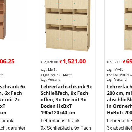
06.25
1,521.00
6
€
€
€
2,028.00
€
932.00
zzgl. MwSt
zzgl. MwSt
St
€
1,809.99
inkl. MwSt
€
831.81
inkl. M
zzgl. Versand
zzgl. Versand
schrank 6x
Lehrerfachschrank 9x
Lehrerfac
h, 6x Fach
Schließfach, 9x Fach
200 cm, mi
ür mit 2x
offen, 3x Tür mit 3x
abschließ
xT
Boden HxBxT
in Ordner
 cm
190x120x40 cm
HxBxT: 20
chrank
Lehrerfachschrank
Lehrerfäche
ch, darunter
9x Schließfach, 9x Fach
3x abschlie