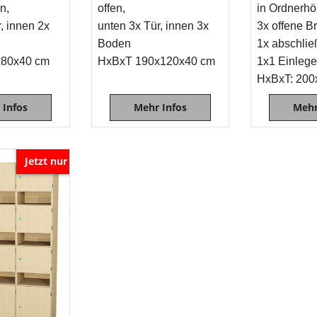
n,
offen,
in Ordnerh
, innen 2x
unten 3x Tür, innen 3x
3x offene Br
Boden
1x abschlie
x80x40 cm
HxBxT 190x120x40 cm
1x1 Einleg
HxBxT: 200
 Infos
Mehr Infos
Mehr
Jetzt nur