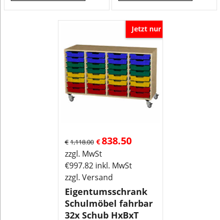
Jetzt nur
838.50
€
€
1,118.00
zzgl. MwSt
€
997.82
inkl. MwSt
zzgl. Versand
Eigentumsschrank
Schulmöbel fahrbar
32x Schub HxBxT