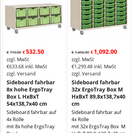
532.50
1,092.00
€
€
€
710.00
€
1,456.00
zzgl. MwSt
zzgl. MwSt
€
633.68
inkl. MwSt
€
1,299.48
inkl. MwSt
zzgl. Versand
zzgl. Versand
Sideboard fahrbar
Sideboard fahrbar
8x hohe ErgoTray
32x ErgoTray Box M
Box L HxBxT
HxBxT 89,8x138,7x40
54x138,7x40 cm
cm
Sideboard fahrbar auf
Sideboard fahrbar auf
4x Rolle
4x Rolle
mit 8x hohe ErgoTray
mit 32x ErgoTray Box M