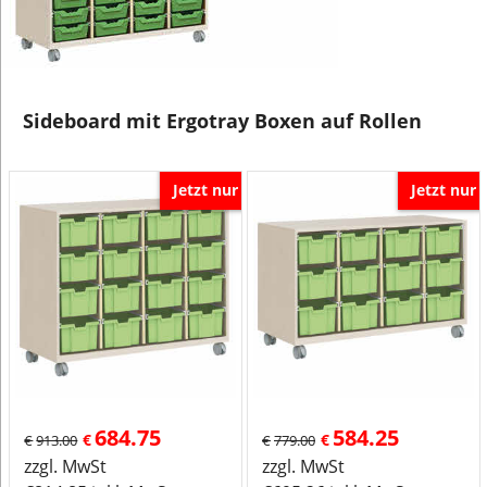
Sideboard mit Ergotray Boxen auf Rollen
Jetzt nur
Jetzt nur
684.75
584.25
€
€
€
913.00
€
779.00
zzgl. MwSt
zzgl. MwSt