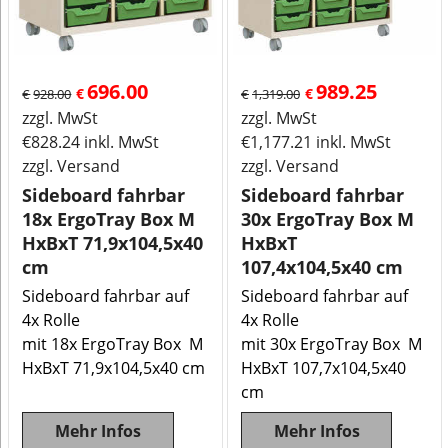
696.00
989.25
€
€
€
928.00
€
1,319.00
zzgl. MwSt
zzgl. MwSt
€
828.24
inkl. MwSt
€
1,177.21
inkl. MwSt
zzgl. Versand
zzgl. Versand
Sideboard fahrbar
Sideboard fahrbar
18x ErgoTray Box M
30x ErgoTray Box M
HxBxT 71,9x104,5x40
HxBxT
cm
107,4x104,5x40 cm
Sideboard fahrbar auf
Sideboard fahrbar auf
4x Rolle
4x Rolle
mit 18x ErgoTray Box M
mit 30x ErgoTray Box M
HxBxT 71,9x104,5x40 cm
HxBxT 107,7x104,5x40
cm
Mehr Infos
Mehr Infos