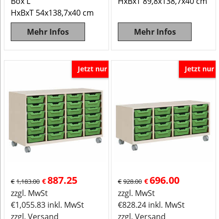
Box L
HxBxT 89,8x138,7x40 cm
HxBxT 54x138,7x40 cm
Mehr Infos
Mehr Infos
Jetzt nur
Jetzt nur
887.25
696.00
€
€
€
1,183.00
€
928.00
zzgl. MwSt
zzgl. MwSt
€
1,055.83
inkl. MwSt
€
828.24
inkl. MwSt
zzgl. Versand
zzgl. Versand