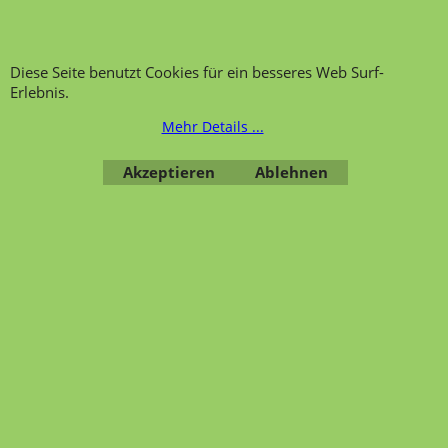
Bestellung widerrufen
Diese Seite benutzt Cookies für ein besseres Web Surf-
Erlebnis.
Mehr Details ...
Übersicht
Kategorien
,
Kontaktformular
,
Impressum
,
AGB
,
Datenschutz
Akzeptieren
Ablehnen
WebShop erstellt mit ShopFactory Shop Software.