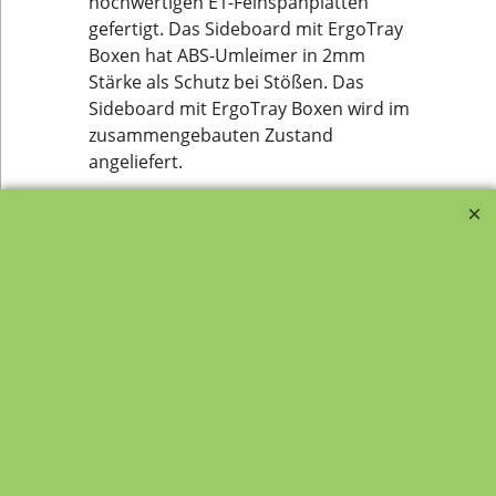
hochwertigen E1-Feinspanplatten
gefertigt. Das Sideboard mit ErgoTray
Boxen hat ABS-Umleimer in 2mm
Stärke als Schutz bei Stößen. Das
Sideboard mit ErgoTray Boxen wird im
zusammengebauten Zustand
angeliefert.
Transportfragebogen für
FAQ, Fragen und Antworten
die Anlieferung von Möbel
Kategorien von A-Z von
Garantie und
Lehrmittel-Vierkant
Nachkaufservice
Kontakt
Ansprechpartner und
Telefonservice
Wir über uns
Hinweis zur
Impressum
Warenannahme
AGB
Datenschutzerklärung