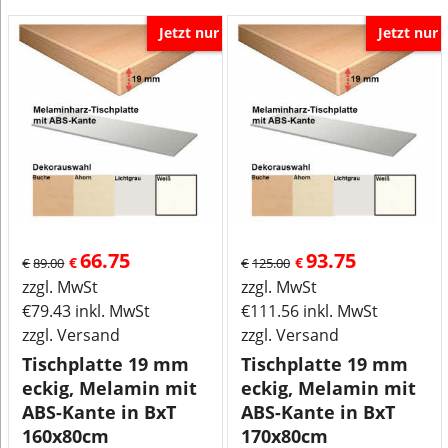
Jetzt nur
Jetzt nur
66.75
93.75
€
€
€
89.00
€
125.00
zzgl. MwSt
zzgl. MwSt
€
79.43
inkl. MwSt
€
111.56
inkl. MwSt
zzgl. Versand
zzgl. Versand
Tischplatte 19 mm
Tischplatte 19 mm
eckig, Melamin mit
eckig, Melamin mit
ABS-Kante in BxT
ABS-Kante in BxT
160x80cm
170x80cm