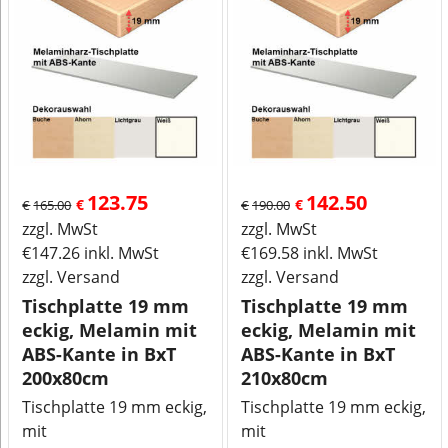
123.75
142.50
€
€
€
165.00
€
190.00
zzgl. MwSt
zzgl. MwSt
€
147.26
inkl. MwSt
€
169.58
inkl. MwSt
zzgl. Versand
zzgl. Versand
Tischplatte 19 mm
Tischplatte 19 mm
eckig, Melamin mit
eckig, Melamin mit
ABS-Kante in BxT
ABS-Kante in BxT
200x80cm
210x80cm
Tischplatte 19 mm eckig,
Tischplatte 19 mm eckig,
mit
mit