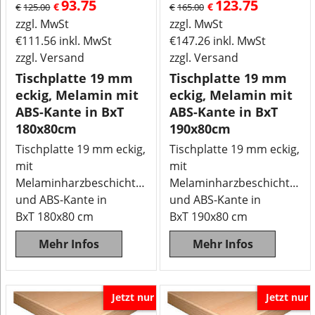
93.75
123.75
€
€
€
125.00
€
165.00
zzgl. MwSt
zzgl. MwSt
€
111.56
inkl. MwSt
€
147.26
inkl. MwSt
zzgl. Versand
zzgl. Versand
Tischplatte 19 mm
Tischplatte 19 mm
eckig, Melamin mit
eckig, Melamin mit
ABS-Kante in BxT
ABS-Kante in BxT
180x80cm
190x80cm
Tischplatte 19 mm eckig,
Tischplatte 19 mm eckig,
mit
mit
Melaminharzbeschichtung
Melaminharzbeschichtung
und ABS-Kante in
und ABS-Kante in
BxT 180x80 cm
BxT 190x80 cm
Mehr Infos
Mehr Infos
Jetzt nur
Jetzt nur