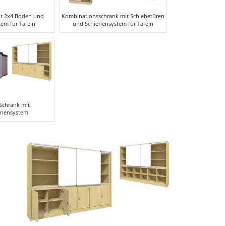
besteht
aus
it 2x4 Boden und
Kombinationsschrank mit Schiebetüren
em für Tafeln
und Schienensystem für Tafeln
Schränke
mit
Holzkorpus,
Schienensys
sowie
Wandtafeln
bzw.
 Schrank mit
Whiteboardta
enensystem
Das
Schrank
mit
Wandtafelsy
bietet
Stauraum
und
einseitig
beschreibbar