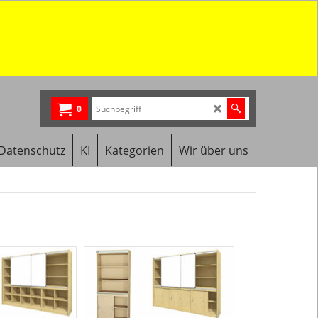
0
Datenschutz
KI
Kategorien
Wir über uns
Schrank
mit
Wandtafelsys
Die
Schrankwand
mit
Wandtafelsy