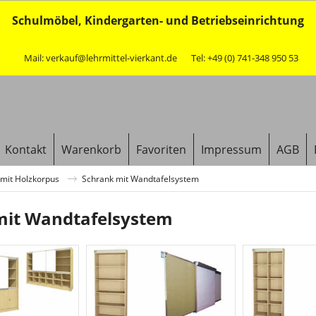
Schulmöbel, Kindergarten- und Betriebseinrichtung
Mail: verkauf@lehrmittel-vierkant.de
Tel: +49 (0) 741-348 950 53
Kontakt
Warenkorb
Favoriten
Impressum
AGB
mit Holzkorpus
Schrank mit Wandtafelsystem
mit Wandtafelsystem