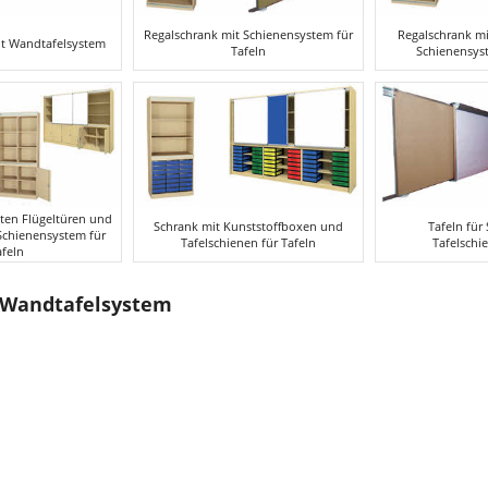
Regalschrank mit Schienensystem für
Regalschrank m
t Wandtafelsystem
Tafeln
Schienensyst
ten Flügeltüren und
Schrank mit Kunststoffboxen und
Tafeln für
Schienensystem für
Tafelschienen für Tafeln
Tafelschi
afeln
 Wandtafelsystem