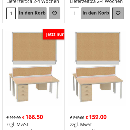
Lieferzeit:
ca 2-4 Wochen
Lieferzeit:
ca 2-4 Wochen
In den Korb
In den Korb
Jetzt nur
166.50
159.00
€
€
€
222.00
€
212.00
zzgl. MwSt
zzgl. MwSt