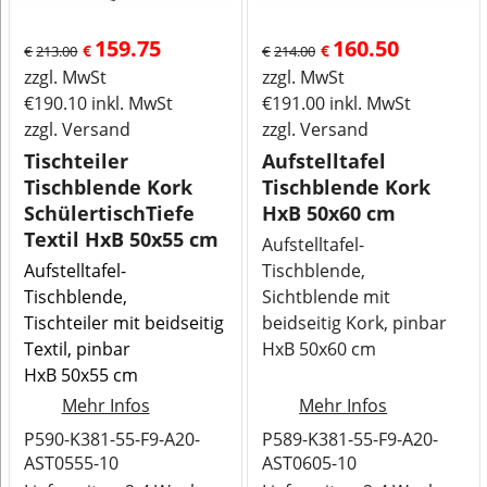
159.75
160.50
€
€
€
213.00
€
214.00
zzgl. MwSt
zzgl. MwSt
€
190.10
inkl. MwSt
€
191.00
inkl. MwSt
zzgl. Versand
zzgl. Versand
Tischteiler
Aufstelltafel
Tischblende Kork
Tischblende Kork
SchülertischTiefe
HxB 50x60 cm
Textil HxB 50x55 cm
Aufstelltafel-
Aufstelltafel-
Tischblende,
Tischblende,
Sichtblende mit
Tischteiler mit beidseitig
beidseitig Kork, pinbar
Textil, pinbar
HxB 50x60 cm
HxB 50x55 cm
Mehr Infos
Mehr Infos
P590-K381-55-F9-A20-
P589-K381-55-F9-A20-
AST0555-10
AST0605-10