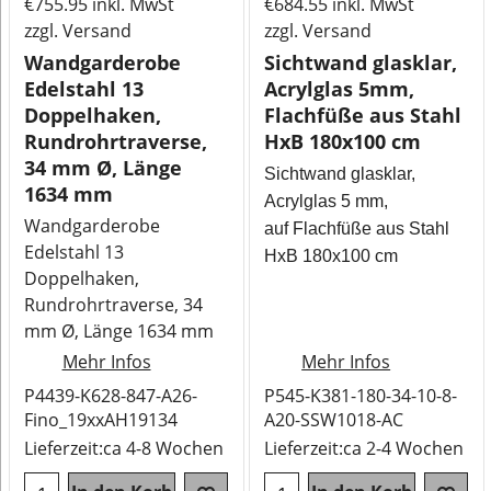
€
755.95
inkl. MwSt
€
684.55
inkl. MwSt
zzgl. Versand
zzgl. Versand
Wandgarderobe
Sichtwand glasklar,
Edelstahl 13
Acrylglas 5mm,
Doppelhaken,
Flachfüße aus Stahl
Rundrohrtraverse,
HxB 180x100 cm
34 mm Ø, Länge
Sichtwand glasklar,
1634 mm
Acrylglas 5 mm,
Wandgarderobe
auf Flachfüße aus Stahl
Edelstahl 13
HxB 180x100 cm
Doppelhaken,
Rundrohrtraverse, 34
mm Ø, Länge 1634 mm
Mehr Infos
Mehr Infos
P4439-K628-847-A26-
P545-K381-180-34-10-8-
Fino_19xxAH19134
A20-SSW1018-AC
Lieferzeit:
ca 4-8 Wochen
Lieferzeit:
ca 2-4 Wochen