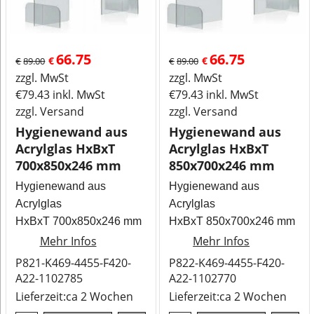
66.75
66.75
€
€
€
89.00
€
89.00
zzgl. MwSt
zzgl. MwSt
€
79.43
inkl. MwSt
€
79.43
inkl. MwSt
zzgl. Versand
zzgl. Versand
Hygienewand aus
Hygienewand aus
Acrylglas HxBxT
Acrylglas HxBxT
700x850x246 mm
850x700x246 mm
Hygienewand aus
Hygienewand aus
Acrylglas
Acrylglas
HxBxT 700x850x246 mm
HxBxT 850x700x246 mm
Mehr Infos
Mehr Infos
P821-K469-4455-F420-
P822-K469-4455-F420-
A22-1102785
A22-1102770
Lieferzeit:
ca 2 Wochen
Lieferzeit:
ca 2 Wochen