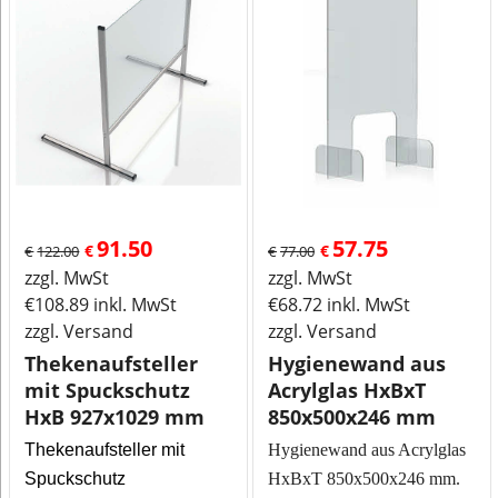
91.50
57.75
€
€
€
122.00
€
77.00
zzgl. MwSt
zzgl. MwSt
€
108.89
inkl. MwSt
€
68.72
inkl. MwSt
zzgl. Versand
zzgl. Versand
Thekenaufsteller
Hygienewand aus
mit Spuckschutz
Acrylglas HxBxT
HxB 927x1029 mm
850x500x246 mm
Thekenaufsteller mit
Hygienewand aus Acrylglas
Spuckschutz
HxBxT 850x500x246 mm.