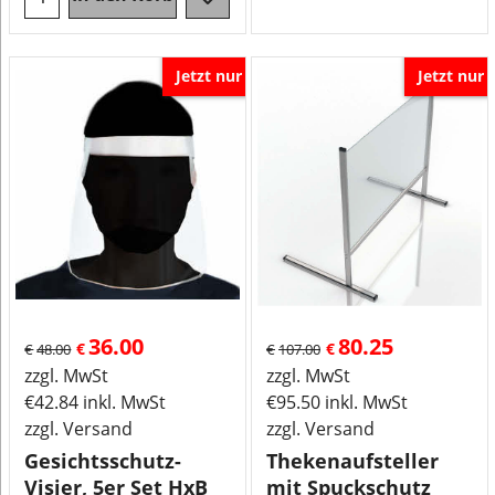
Jetzt nur
Jetzt nur
36.00
80.25
€
€
€
48.00
€
107.00
zzgl. MwSt
zzgl. MwSt
€
42.84
inkl. MwSt
€
95.50
inkl. MwSt
zzgl. Versand
zzgl. Versand
Gesichtsschutz-
Thekenaufsteller
Visier, 5er Set HxB
mit Spuckschutz