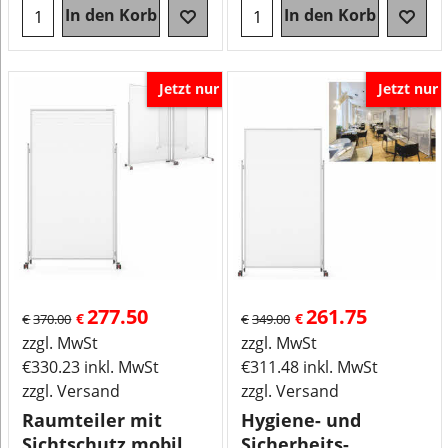
In den Korb
In den Korb
Jetzt nur
Jetzt nur
277.50
261.75
€
€
€
370.00
€
349.00
zzgl. MwSt
zzgl. MwSt
€
330.23
inkl. MwSt
€
311.48
inkl. MwSt
zzgl. Versand
zzgl. Versand
Raumteiler mit
Hygiene- und
Sichtschutz mobil
Sicherheits-