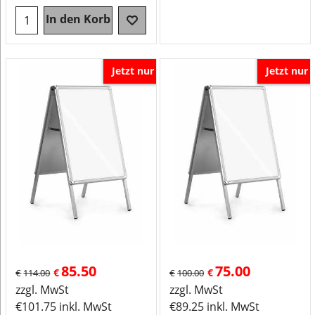
In den Korb
Jetzt nur
Jetzt nur
85.50
75.00
€
€
€
114.00
€
100.00
zzgl. MwSt
zzgl. MwSt
€
101.75
inkl. MwSt
€
89.25
inkl. MwSt