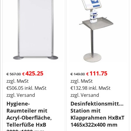
425.25
111.75
€
€
€
567.00
€
149.00
zzgl. MwSt
zzgl. MwSt
€
506.05
inkl. MwSt
€
132.98
inkl. MwSt
zzgl. Versand
zzgl. Versand
Hygiene-
Desinfektionsmittel-
Raumteiler mit
Station mit
Acryl-Oberfläche,
Klapprahmen HxBxT
Tellerfüße HxB
1465x322x400 mm