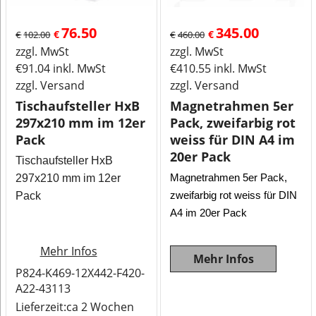
76.50
345.00
€
€
€
102.00
€
460.00
zzgl. MwSt
zzgl. MwSt
€
91.04
inkl. MwSt
€
410.55
inkl. MwSt
zzgl. Versand
zzgl. Versand
Tischaufsteller HxB
Magnetrahmen 5er
297x210 mm im 12er
Pack, zweifarbig rot
Pack
weiss für DIN A4 im
20er Pack
Tischaufsteller HxB
Magnetrahmen 5er Pack,
297x210 mm im 12er
zweifarbig rot weiss für DIN
Pack
A4 im 20er Pack
Mehr Infos
Mehr Infos
P824-K469-12X442-F420-
A22-43113
Lieferzeit:
ca 2 Wochen