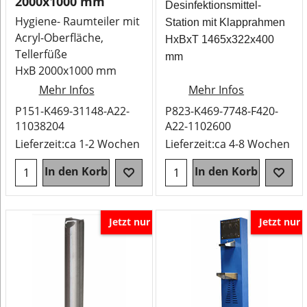
2000x1000 mm
Desinfektionsmittel-
Hygiene- Raumteiler mit
Station mit Klapprahmen
Acryl-Oberfläche,
HxBxT 1465x322x400
Tellerfüße
mm
HxB 2000x1000 mm
Mehr Infos
Mehr Infos
P151-K469-31148-A22-
P823-K469-7748-F420-
11038204
A22-1102600
Lieferzeit:
ca 1-2 Wochen
Lieferzeit:
ca 4-8 Wochen
In den Korb
In den Korb
Jetzt nur
Jetzt nur