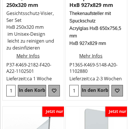
250x320 mm
HxB 927x829 mm
Gesichtsschutz-Visier,
Thekenaufsteller mit
5er Set
Spuckschutz
HxB 250x320 mm
Acrylglas HxB 650x756,5
im Unisex-Design
mm
leicht zu reinigen und
HxB 927x829 mm
zu desinfizieren
Mehr Infos
Mehr Infos
P37-K469-2182-F420-
P1365-K469-5148-A20-
A22-1102501
1102880
Lieferzeit:
ca 1 Woche
Lieferzeit:
ca 2-3 Wochen
In den Korb
In den Korb
Jetzt nur
Jetzt nur