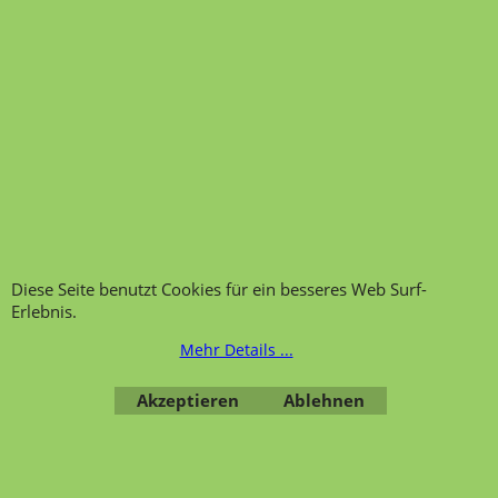
mm
Mehr Infos
Hygienemöbel, Pandemie Möbel,
Hygieneprodukte. Pandemie Möbel
oder Hygieneprodukte, hier finden Sie
Desinfektionsmittelständer,
Trennwand mit Hinweis oder
Thekenaufsteller mit Spuckschutz.
Diese Seite benutzt Cookies für ein besseres Web Surf-
Erlebnis.
Mehr Details ...
Transportfragebogen für
FAQ, Fragen und Antworten
die Anlieferung von Möbel
Kategorien von A-Z von
Akzeptieren
Ablehnen
Garantie und
Lehrmittel-Vierkant
Nachkaufservice
Kontakt
Ansprechpartner und
Telefonservice
Wir über uns