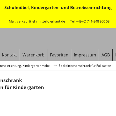
Schulmöbel, Kindergarten- und Betriebseinrichtung
Mail: verkauf@lehrmittel-vierkant.de
Tel: +49 (0) 741-348 950 53
Kontakt
Warenkorb
Favoriten
Impressum
AGB
teneinrichtung, Kindergartenmöbel
Sockelnischenschrank für Rollkasten
enschrank
en für Kindergarten