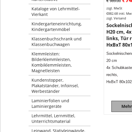
€
€
989.00
Kataloge von Lehrmittel-
zzgl. MwSt
€
882.68
inkl. Mw
Vierkant
zzgl. Versand
Kindergarteneinrichtung,
Sockelnis
Kindergartenmöbel
H20 cm, 4x
links, Tür 
Klassenbuchschrank und
Klassenbuchwagen
HxBxT 80x
Klemmleisten:
Sockelnischen
Bilderklemmleisten,
20 cm
Kombiklemmleisten,
4x Schubkasten
Magnetleisten
rechts,
Kundenstopper,
HxBxT 80x102
Plakatständer, Infoinsel,
Werbeständer
Laminierfolien und
Laminiergeräte
Mehr
Lehrmittel, Lernmittel,
Unterrichtsmaterial
Leinwand, Stativleinwände,