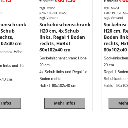
€
€
€
882.00
€
882.00
zzgl. MwSt
zzgl. MwSt
St
€
787.19
inkl. MwSt
€
787.19
inkl. M
zzgl. Versand
zzgl. Versand
chenschrank
Sockelnischenschrank
Sockelnis
 Schub
H20 cm, 4x Schub
H20 cm, Re
rechts,
links, Regal 1 Boden
Boden link
102x40 cm
rechts, HxBxT
rechts, Hx
80x102x40 cm
80x102x40
schrank Höhe
Sockelnischenschrank Höhe
Sockelnische
20 cm
20 cm
 links und Tür
4x Schub links und Regal 1x
Regal 1 Boden
Boden rechts
Schubkasten r
x40 cm
HxBxT 80x102x40 cm
HxBxT 80x10
 Infos
Mehr Infos
Mehr