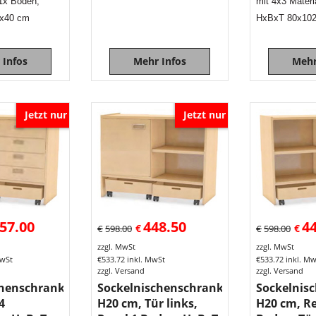
 1x Boden,
mit 4x3 Materi
x40 cm
HxBxT 80x10
 Infos
Mehr Infos
Mehr
Jetzt nur
Jetzt nur
57.00
448.50
4
€
€
€
598.00
€
598.00
zzgl. MwSt
zzgl. MwSt
MwSt
€
533.72
inkl. MwSt
€
533.72
inkl. M
zzgl. Versand
zzgl. Versand
chenschrank
Sockelnischenschrank
Sockelnis
4
H20 cm, Tür links,
H20 cm, Re