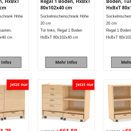
n, HxBxT
Regal 1 Boden, HxBxT
Boden, Tür
 cm
80x102x40 cm
HxBxT 80x
schrank Höhe
Sockelnischenschrank Höhe
Sockelnische
20 cm
20 cm
kasten,
Tür links, Regal 1 Boden
Regal 1 Boden
x40 cm
HxBxT 80x102x40 cm
HxBxT 80x10
 Infos
Mehr Infos
Mehr
Jetzt nur
Jetzt nur
1.75
661.50
6