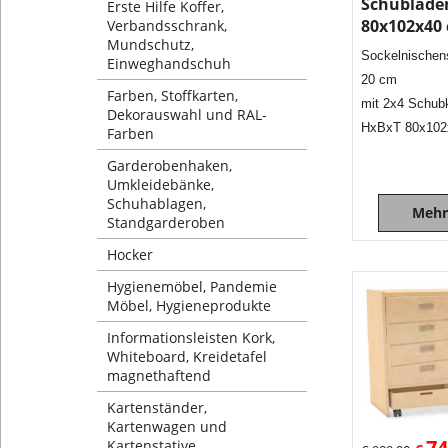
Schublade
Erste Hilfe Koffer,
80x102x40
Verbandsschrank,
Mundschutz,
Sockelnischen
Einweghandschuh
20 cm
Farben, Stoffkarten,
mit 2x4 Schub
Dekorauswahl und RAL-
HxBxT 80x102
Farben
Garderobenhaken,
Umkleidebänke,
Schuhablagen,
Mehr
Standgarderoben
Hocker
Hygienemöbel, Pandemie
Möbel, Hygieneprodukte
Informationsleisten Kork,
Whiteboard, Kreidetafel
magnethaftend
Kartenständer,
Kartenwagen und
74
Kartenstative