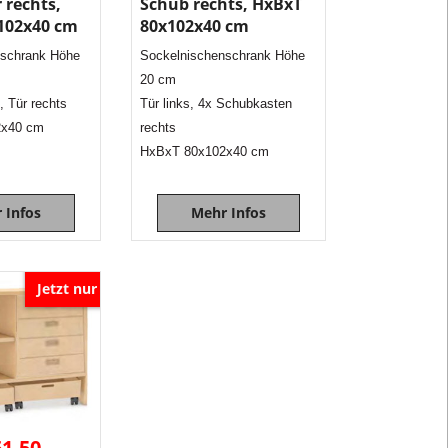
 rechts,
Schub rechts, HxBxT
Kinder
102x40 cm
80x102x40 cm
sind.
nschrank Höhe
Sockelnischenschrank Höhe
Die
20 cm
Schränke
, Tür rechts
Tür links, 4x Schubkasten
bieten
2x40 cm
rechts
viel
HxBxT 80x102x40 cm
Raum
für
Spielsachen,
 Infos
Mehr Infos
dienen
als
Raumteiler
Jetzt nur
und
können
vielfältig
kombiniert
werden.
Diese
61.50