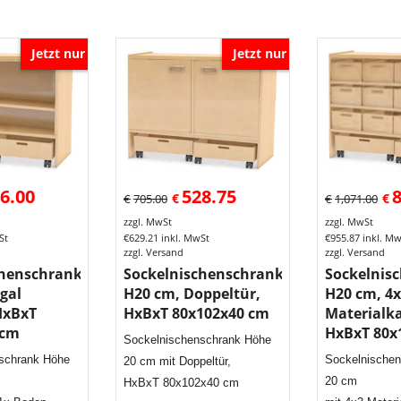
Jetzt nur
Jetzt nur
6.00
528.75
€
€
€
705.00
€
1,071.00
zzgl. MwSt
zzgl. MwSt
St
€
629.21
inkl. MwSt
€
955.87
inkl. M
zzgl. Versand
zzgl. Versand
chenschrank
Sockelnischenschrank
Sockelnis
gal
H20 cm, Doppeltür,
H20 cm, 4
HxBxT
HxBxT 80x102x40 cm
Materialk
 cm
HxBxT 80x
Sockelnischenschrank Höhe
schrank Höhe
Sockelnische
20 cm mit Doppeltür,
20 cm
HxBxT 80x102x40 cm