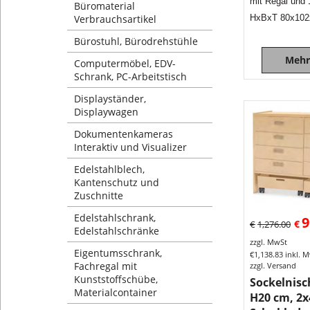
mit Regal und
Büromaterial
Verbrauchsartikel
HxBxT 80x102
Bürostuhl, Bürodrehstühle
Mehr
Computermöbel, EDV-
Schrank, PC-Arbeitstisch
Displayständer,
Displaywagen
Dokumentenkameras
Interaktiv und Visualizer
Edelstahlblech,
Kantenschutz und
Zuschnitte
Edelstahlschrank,
9
€
€
1,276.00
Edelstahlschränke
zzgl. MwSt
Eigentumsschrank,
€
1,138.83
inkl. 
Fachregal mit
zzgl. Versand
Kunststoffschübe,
Sockelnis
Materialcontainer
H20 cm, 2x