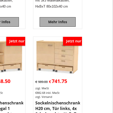
alkasten,
mit 3x3 Materialkasten,
werden
2x40 cm
HxBxT 80x102x40 cm
kann.
Die
Kindergarten
 Infos
Mehr Infos
sind
Korpusschrä
aus
Jetzt nur
Jetzt nur
umweltfreund
E1
Spanplatten.
Diese
Schränke
sind
48.50
741.75
haben
€
€
989.00
eine
zzgl. MwSt
wSt
€
882.68
inkl. MwSt
Höhe
zzgl. Versand
die
chenschrank
Sockelnischenschrank
ideal
gal 1
H20 cm, Tür links, 4x
für