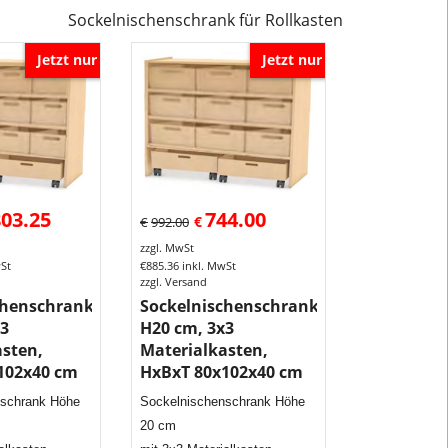
Kindergarten
Sockelnischenschrank für Rollkasten
Kindergarten
Korpusschrä
Jetzt nur
Jetzt nur
für
Kindergarten
Diese
Schränke
bieten
viel
803.25
744.00
Raum
€
€
992.00
für
zzgl. MwSt
Spielsachen
wSt
€
885.36
inkl. MwSt
zzgl. Versand
besonders
chenschrank
Sockelnischenschrank
im
x3
H20 cm, 3x3
Rollkasten
asten,
Materialkasten,
welcher
102x40 cm
HxBxT 80x102x40 cm
im
nschrank Höhe
Sockelnischenschrank Höhe
Sockelnische
20 cm
untergestellt