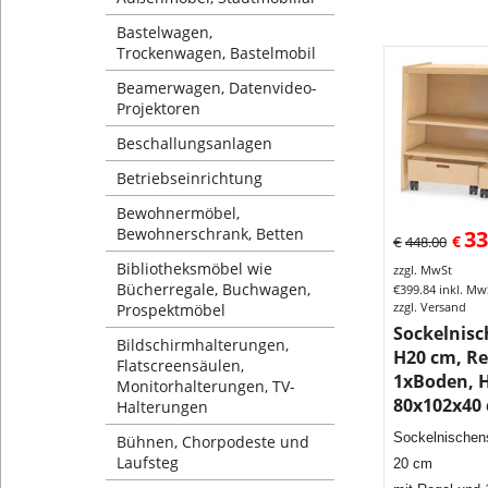
Bastelwagen,
Trockenwagen, Bastelmobil
Beamerwagen, Datenvideo-
Projektoren
Beschallungsanlagen
Betriebseinrichtung
Bewohnermöbel,
Bewohnerschrank, Betten
33
€
€
448.00
Bibliotheksmöbel wie
zzgl. MwSt
Bücherregale, Buchwagen,
€
399.84
inkl. Mw
zzgl. Versand
Prospektmöbel
Sockelnis
Bildschirmhalterungen,
H20 cm, Re
Flatscreensäulen,
1xBoden, 
Monitorhalterungen, TV-
80x102x40
Halterungen
Sockelnischen
Bühnen, Chorpodeste und
Laufsteg
20 cm