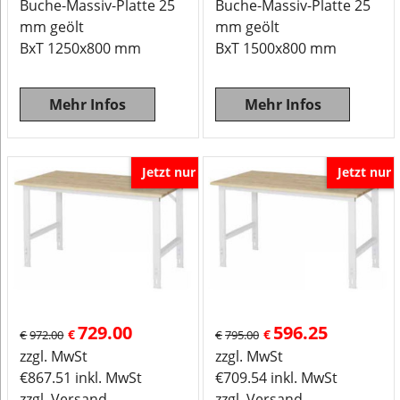
Buche-Massiv-Platte 25
Buche-Massiv-Platte 25
mm geölt
mm geölt
BxT 1250x800 mm
BxT 1500x800 mm
Mehr Infos
Mehr Infos
Jetzt nur
Jetzt nur
729.00
596.25
€
€
€
972.00
€
795.00
zzgl. MwSt
zzgl. MwSt
€
867.51
inkl. MwSt
€
709.54
inkl. MwSt
zzgl. Versand
zzgl. Versand