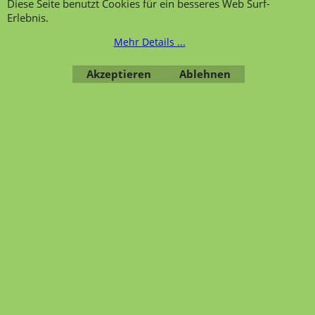
Diese Seite benutzt Cookies für ein besseres Web Surf-
Übersicht
Kategorien
,
Kontaktformular
,
Impressum
,
AGB
,
Erlebnis.
Datenschutz
Mehr Details ...
Akzeptieren
Ablehnen
WebShop erstellt mit ShopFactory Shop Software.