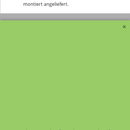
montiert angeliefert.
Transportfragebogen für
FAQ, Fragen und Antworten
die Anlieferung von Möbel
Kategorien von A-Z von
Garantie und
Lehrmittel-Vierkant
Nachkaufservice
Kontakt
Ansprechpartner und
Telefonservice
Wir über uns
Hinweis zur
Impressum
Warenannahme
AGB
Datenschutzerklärung
Bestellung widerrufen