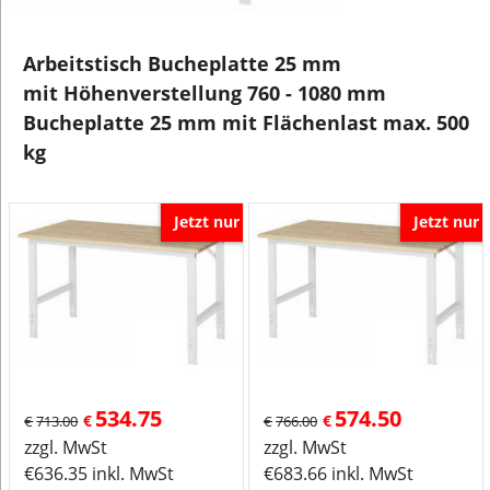
Arbeitstisch Bucheplatte 25 mm
mit Höhenverstellung 760 - 1080 mm
Bucheplatte 25 mm mit Flächenlast max. 500
kg
Jetzt nur
Jetzt nur
534.75
574.50
€
€
€
713.00
€
766.00
zzgl. MwSt
zzgl. MwSt
€
636.35
inkl. MwSt
€
683.66
inkl. MwSt