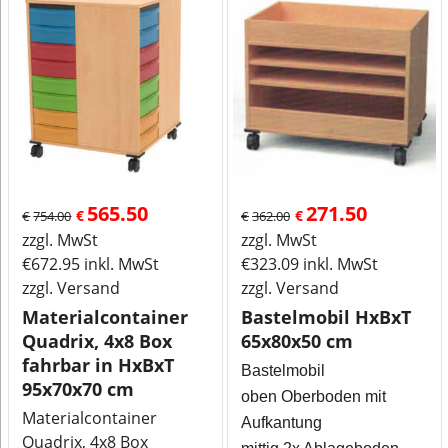
565.50
271.50
€
€
€
754.00
€
362.00
zzgl. MwSt
zzgl. MwSt
€
672.95
inkl. MwSt
€
323.09
inkl. MwSt
zzgl. Versand
zzgl. Versand
Materialcontainer
Bastelmobil HxBxT
Quadrix, 4x8 Box
65x80x50 cm
fahrbar in HxBxT
Bastelmobil
95x70x70 cm
oben Oberboden mit
Materialcontainer
Aufkantung
Quadrix, 4x8 Box