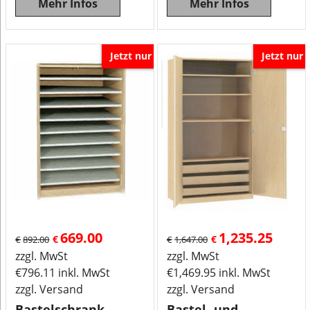
Mehr Infos
Mehr Infos
Jetzt nur
Jetzt nur
669.00
1,235.25
€
€
€
892.00
€
1,647.00
zzgl. MwSt
zzgl. MwSt
€
796.11
inkl. MwSt
€
1,469.95
inkl. MwSt
zzgl. Versand
zzgl. Versand
Bastelschrank
Bastel- und