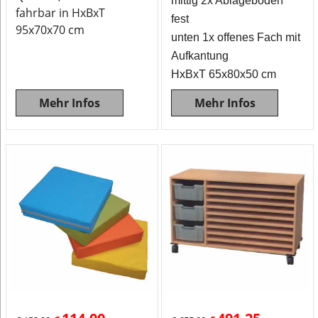
mittig 2x Ablageboden
fahrbar in HxBxT
fest
95x70x70 cm
unten 1x offenes Fach mit
Aufkantung
HxBxT 65x80x50 cm
Mehr Infos
Mehr Infos