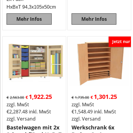
HxBxT 94,3x105x50cm
Mehr Infos
Mehr Infos
Jetzt nur
1,922.25
1,301.25
€
€
€
2,563.00
€
1,735.00
zzgl. MwSt
zzgl. MwSt
€
2,287.48
inkl. MwSt
€
1,548.49
inkl. MwSt
zzgl. Versand
zzgl. Versand
Bastelwagen mit 2x
Werkschrank 6x