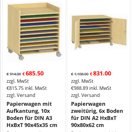
685.50
831.00
€
€
€
914.00
€
1,108.00
zzgl. MwSt
zzgl. MwSt
€
815.75
inkl. MwSt
€
988.89
inkl. MwSt
zzgl. Versand
zzgl. Versand
Papierwagen mit
Papierwagen
Aufkantung, 10x
zweitürig, 6x Boden
Boden für DIN A3
für DIN A2 HxBxT
HxBxT 90x45x35 cm
90x80x62 cm