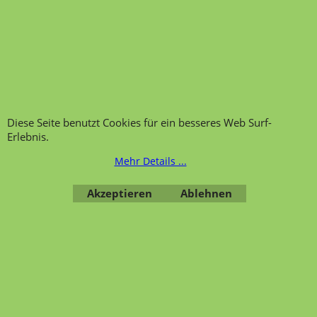
Hinweis zur
Impressum
Warenannahme
AGB
Datenschutzerklärung
Bestellung widerrufen
Diese Seite benutzt Cookies für ein besseres Web Surf-
Erlebnis.
Mehr Details ...
Übersicht
Kategorien
,
Kontaktformular
,
Impressum
,
AGB
,
Datenschutz
Akzeptieren
Ablehnen
WebShop erstellt mit ShopFactory Shop Software.