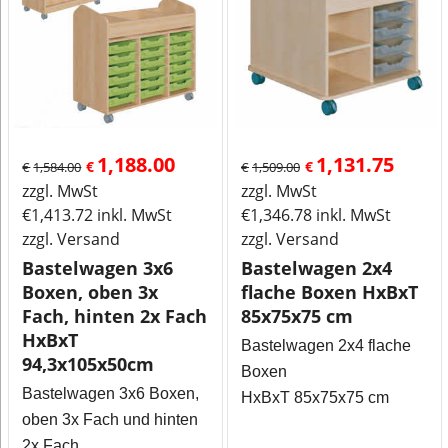
1,188.00
1,131.75
€
€
€
1,584.00
€
1,509.00
zzgl. MwSt
zzgl. MwSt
€
1,413.72
inkl. MwSt
€
1,346.78
inkl. MwSt
zzgl. Versand
zzgl. Versand
Bastelwagen 3x6
Bastelwagen 2x4
Boxen, oben 3x
flache Boxen HxBxT
Fach, hinten 2x Fach
85x75x75 cm
HxBxT
Bastelwagen 2x4 flache
94,3x105x50cm
Boxen
Bastelwagen 3x6 Boxen,
HxBxT 85x75x75 cm
oben 3x Fach und hinten
2x Fach