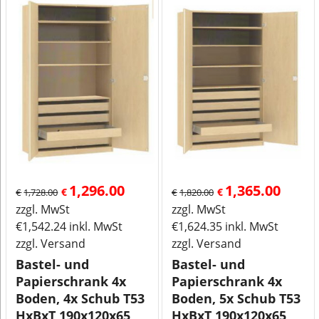
1,296.00
1,365.00
€
€
€
1,728.00
€
1,820.00
zzgl. MwSt
zzgl. MwSt
€
1,542.24
inkl. MwSt
€
1,624.35
inkl. MwSt
zzgl. Versand
zzgl. Versand
Bastel- und
Bastel- und
Papierschrank 4x
Papierschrank 4x
Boden, 4x Schub T53
Boden, 5x Schub T53
HxBxT 190x120x65
HxBxT 190x120x65