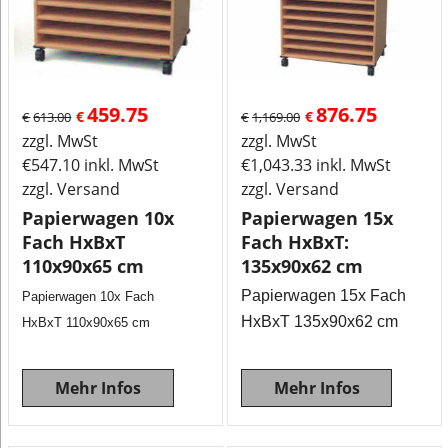
459.75
876.75
€
€
€
613.00
€
1,169.00
zzgl. MwSt
zzgl. MwSt
€
547.10
inkl. MwSt
€
1,043.33
inkl. MwSt
zzgl. Versand
zzgl. Versand
Papierwagen 10x
Papierwagen 15x
Fach HxBxT
Fach HxBxT:
110x90x65 cm
135x90x62 cm
Papierwagen 15x Fach
Papierwagen 10x Fach
HxBxT 135x90x62 cm
HxBxT 110x90x65 cm
Mehr Infos
Mehr Infos