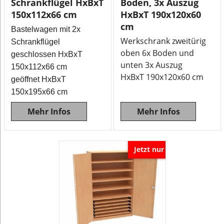
Schrankflügel HxBxT
Boden, 3x Auszug
150x112x66 cm
HxBxT 190x120x60
cm
Bastelwagen mit 2x
Werkschrank zweitürig
Schrankflügel
oben 6x Boden und
geschlossen HxBxT
unten 3x Auszug
150x112x66 cm
HxBxT 190x120x60 cm
geöffnet HxBxT
150x195x66 cm
Mehr Infos
Mehr Infos
Jetzt nur