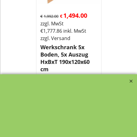
1,494.00
€
€
1,992.00
zzgl. MwSt
€
1,777.86
inkl. MwSt
zzgl. Versand
Werkschrank 5x
Boden, 5x Auszug
HxBxT 190x120x60
cm
Werkschrank zweitürig
oben 5x Boden und
unten 5x Auszug
HxBxT 190x120x60 cm
Mehr Infos