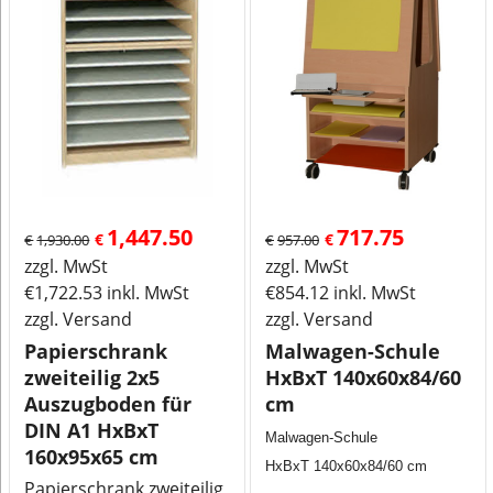
1,447.50
717.75
€
€
€
1,930.00
€
957.00
zzgl. MwSt
zzgl. MwSt
€
1,722.53
inkl. MwSt
€
854.12
inkl. MwSt
zzgl. Versand
zzgl. Versand
Papierschrank
Malwagen-Schule
zweiteilig 2x5
HxBxT 140x60x84/60
Auszugboden für
cm
DIN A1 HxBxT
Malwagen-Schule
160x95x65 cm
HxBxT 140x60x84/60 cm
Papierschrank zweiteilig