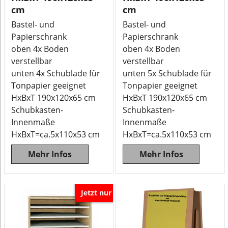
cm
cm
Bastel- und
Bastel- und
Papierschrank
Papierschrank
oben 4x Boden
oben 4x Boden
verstellbar
verstellbar
unten 4x Schublade für
unten 5x Schublade für
Tonpapier geeignet
Tonpapier geeignet
HxBxT 190x120x65 cm
HxBxT 190x120x65 cm
Schubkasten-
Schubkasten-
Innenmaße
Innenmaße
HxBxT=ca.5x110x53 cm
HxBxT=ca.5x110x53 cm
Mehr Infos
Mehr Infos
Jetzt nur