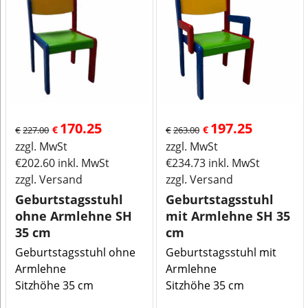
170.25
197.25
€
€
€
227.00
€
263.00
zzgl. MwSt
zzgl. MwSt
€
202.60
inkl. MwSt
€
234.73
inkl. MwSt
zzgl. Versand
zzgl. Versand
Geburtstagsstuhl
Geburtstagsstuhl
ohne Armlehne SH
mit Armlehne SH 35
35 cm
cm
Geburtstagsstuhl ohne
Geburtstagsstuhl mit
Armlehne
Armlehne
Sitzhöhe 35 cm
Sitzhöhe 35 cm