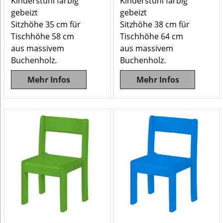
Kinderstuhl farbig
Kinderstuhl farbig
gebeizt
gebeizt
Sitzhöhe 35 cm für
Sitzhöhe 38 cm für
Tischhöhe 58 cm
Tischhöhe 64 cm
aus massivem
aus massivem
Buchenholz.
Buchenholz.
Mehr Infos
Mehr Infos