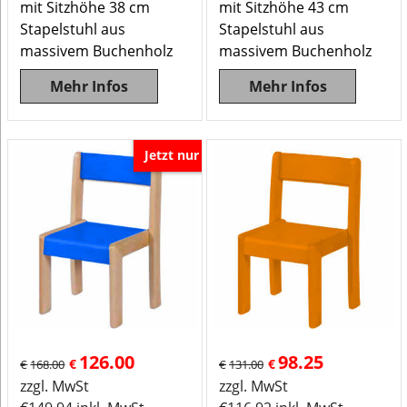
mit Sitzhöhe 38 cm
mit Sitzhöhe 43 cm
Stapelstuhl aus
Stapelstuhl aus
massivem Buchenholz
massivem Buchenholz
Mehr Infos
Mehr Infos
Jetzt nur
126.00
98.25
€
€
€
168.00
€
131.00
zzgl. MwSt
zzgl. MwSt