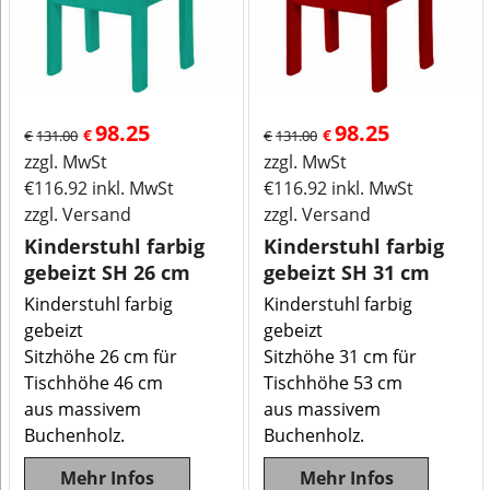
98.25
98.25
€
€
€
131.00
€
131.00
zzgl. MwSt
zzgl. MwSt
€
116.92
inkl. MwSt
€
116.92
inkl. MwSt
zzgl. Versand
zzgl. Versand
Kinderstuhl farbig
Kinderstuhl farbig
gebeizt SH 26 cm
gebeizt SH 31 cm
Kinderstuhl farbig
Kinderstuhl farbig
gebeizt
gebeizt
Sitzhöhe 26 cm für
Sitzhöhe 31 cm für
Tischhöhe 46 cm
Tischhöhe 53 cm
aus massivem
aus massivem
Buchenholz.
Buchenholz.
Mehr Infos
Mehr Infos