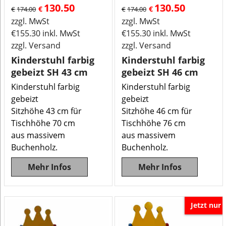
130.50
130.50
€
€
€
174.00
€
174.00
zzgl. MwSt
zzgl. MwSt
€
155.30
inkl. MwSt
€
155.30
inkl. MwSt
zzgl. Versand
zzgl. Versand
Kinderstuhl farbig
Kinderstuhl farbig
gebeizt SH 43 cm
gebeizt SH 46 cm
Kinderstuhl farbig
Kinderstuhl farbig
gebeizt
gebeizt
Sitzhöhe 43 cm für
Sitzhöhe 46 cm für
Tischhöhe 70 cm
Tischhöhe 76 cm
aus massivem
aus massivem
Buchenholz.
Buchenholz.
Mehr Infos
Mehr Infos
Jetzt nur