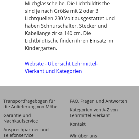
Milchglasscheibe. Die Lichtbildtische
sind je nach Größe mit 2 oder 3
Lichtquellen 230 Volt ausgestattet und
haben Schnurschalter, Stecker und
Kabellänge zirka 140 cm. Die
Lichtbildtische finden ihren Einsatz im
Kindergarten.
Website - Übersicht Lehrmittel-
Vierkant und Kategorien
Transportfragebogen für
FAQ, Fragen und Antworten
die Anlieferung von Möbel
Kategorien von A-Z von
Garantie und
Lehrmittel-Vierkant
Nachkaufservice
Kontakt
Ansprechpartner und
Telefonservice
Wir über uns