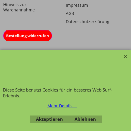
Hinweis zur
Impressum
Warenannahme
AGB
Datenschutzerklärung
Bestellung widerrufen
Übersicht
Kategorien
,
Kontaktformular
,
Impressum
,
AGB
,
Datenschutz
Diese Seite benutzt Cookies für ein besseres Web Surf-
Erlebnis.
Mehr Details ...
WebShop erstellt mit ShopFactory Shop Software.
Akzeptieren
Ablehnen