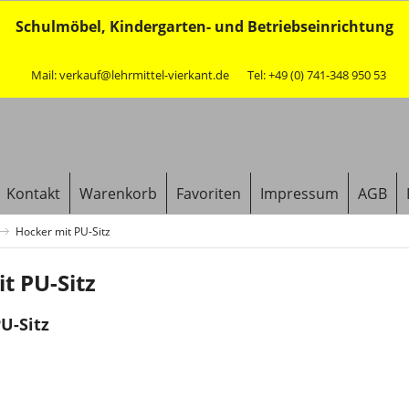
Schulmöbel, Kindergarten- und Betriebseinrichtung
Mail: verkauf@lehrmittel-vierkant.de
Tel: +49 (0) 741-348 950 53
Kontakt
Warenkorb
Favoriten
Impressum
AGB
Hocker mit PU-Sitz
t PU-Sitz
U-Sitz