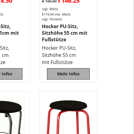
18.50
146.25
€
€
195.00
Hocker
zzgl. MwSt
lässt
wSt
€
174.04
inkl. MwSt
zzgl. Versand
sich
Sitz,
Hocker PU-Sitz,
feucht
51cm mit
Sitzhöhe 55 cm mit
abwischen,
Fußstütze
leicht
itz,
Hocker PU-Sitz,
reinigen
1 cm
Sitzhöhe 55 cm
und
tze
mit Fußstütze
ist
extrem
 Infos
Mehr Infos
strapazierfäh
Dieser
robuste
Sitzhockr
findet
seinen
Einsatz
in