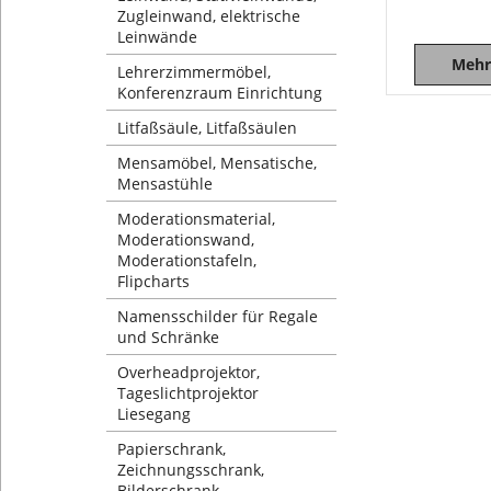
Zugleinwand, elektrische
Leinwände
Mehr
Lehrerzimmermöbel,
Konferenzraum Einrichtung
Litfaßsäule, Litfaßsäulen
Mensamöbel, Mensatische,
Mensastühle
Moderationsmaterial,
Moderationswand,
Moderationstafeln,
Flipcharts
Namensschilder für Regale
und Schränke
Overheadprojektor,
Tageslichtprojektor
Liesegang
Papierschrank,
Zeichnungsschrank,
Bilderschrank