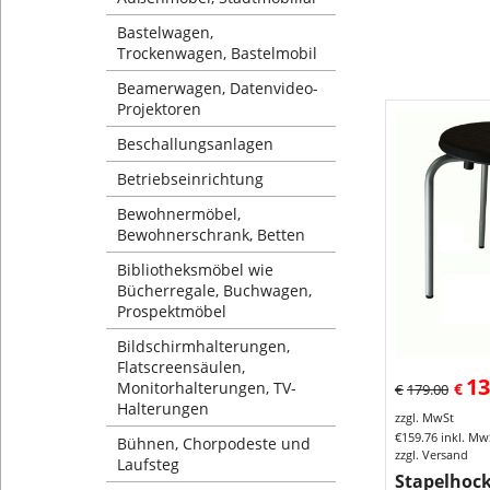
Bastelwagen,
Trockenwagen, Bastelmobil
Beamerwagen, Datenvideo-
Projektoren
Beschallungsanlagen
Betriebseinrichtung
Bewohnermöbel,
Bewohnerschrank, Betten
Bibliotheksmöbel wie
Bücherregale, Buchwagen,
Prospektmöbel
Bildschirmhalterungen,
Flatscreensäulen,
13
Monitorhalterungen, TV-
€
€
179.00
Halterungen
zzgl. MwSt
€
159.76
inkl. Mw
Bühnen, Chorpodeste und
zzgl. Versand
Laufsteg
Stapelhock