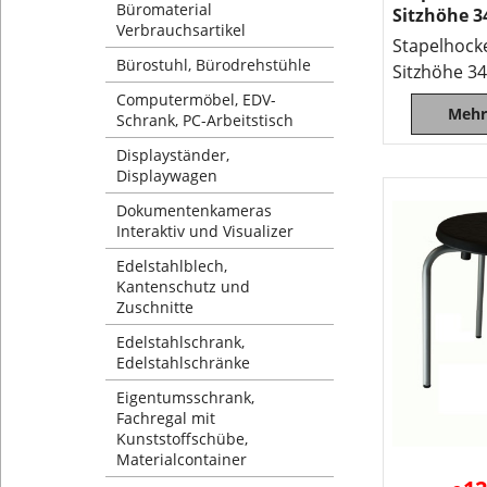
Büromaterial
Sitzhöhe 3
Verbrauchsartikel
Stapelhocke
Bürostuhl, Bürodrehstühle
Sitzhöhe 3
Computermöbel, EDV-
Mehr
Schrank, PC-Arbeitstisch
Displayständer,
Displaywagen
Dokumentenkameras
Interaktiv und Visualizer
Edelstahlblech,
Kantenschutz und
Zuschnitte
Edelstahlschrank,
Edelstahlschränke
Eigentumsschrank,
Fachregal mit
Kunststoffschübe,
Materialcontainer