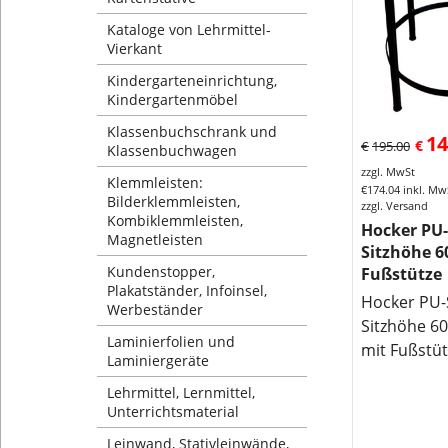
Kataloge von Lehrmittel-
Vierkant
Kindergarteneinrichtung,
Kindergartenmöbel
Klassenbuchschrank und
14
€
€
195.00
Klassenbuchwagen
zzgl. MwSt
Klemmleisten:
€
174.04
inkl. Mw
Bilderklemmleisten,
zzgl. Versand
Kombiklemmleisten,
Hocker PU-
Magnetleisten
Sitzhöhe 6
Kundenstopper,
Fußstütze
Plakatständer, Infoinsel,
Hocker PU-S
Werbeständer
Sitzhöhe 6
Laminierfolien und
mit Fußstü
Laminiergeräte
Lehrmittel, Lernmittel,
Unterrichtsmaterial
Leinwand, Stativleinwände,