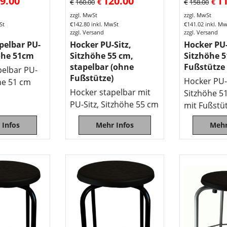
9.00
120.00
1
€
€
€
160.00
€
158.00
zzgl. MwSt
zzgl. MwSt
St
€
142.80
inkl. MwSt
€
141.02
inkl. M
zzgl. Versand
zzgl. Versand
pelbar PU-
Hocker PU-Sitz,
Hocker PU-
höhe 51cm
Sitzhöhe 55 cm,
Sitzhöhe 
stapelbar (ohne
Fußstütze
pelbar PU-
Fußstütze)
Hocker PU-S
öhe 51 cm
Hocker stapelbar mit
Sitzhöhe 5
PU-Sitz, Sitzhöhe 55 cm
mit Fußstü
 Infos
Mehr Infos
Mehr