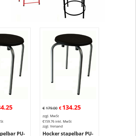
PU-
Sitz
in
verschieden
Sitzhöhen.
Sitzhocker
in
Sitzhöhe
nach
DIN
5970
passend
zu
Grundschulti
Das
34.25
134.25
€
€
179.00
Gestell
zzgl. MwSt
dieser
wSt
€
159.76
inkl. MwSt
Sitzhocker
zzgl. Versand
ist
pelbar PU-
Hocker stapelbar PU-