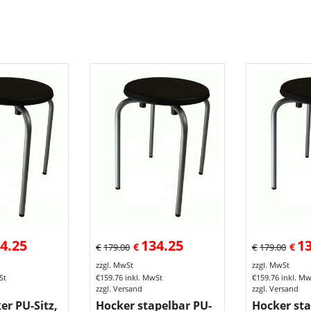
4.25
134.25
1
€
€
€
179.00
€
179.00
zzgl. MwSt
zzgl. MwSt
St
€
159.76
inkl. MwSt
€
159.76
inkl. M
zzgl. Versand
zzgl. Versand
er PU-Sitz,
Hocker stapelbar PU-
Hocker sta