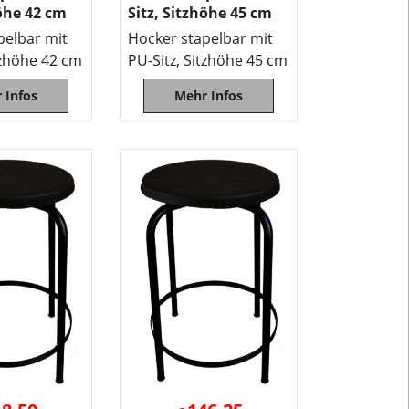
Rundrohr
höhe 42 cm
Sitz, Sitzhöhe 45 cm
22
pelbar mit
Hocker stapelbar mit
/2
tzhöhe 42 cm
PU-Sitz, Sitzhöhe 45 cm
mm
 Infos
Mehr Infos
pulverbeschi
in
RAL-
Farbe
nach
Auswahl.
Der
Sitz
vom
Hocker
ist
Polyurethan.
Die
Sitzfläche
vom