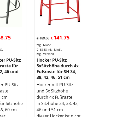
Schulen,
als
Werkstatthoc
oder
als
Laborhocker
68.75
141.75
€
€
189.00
wo
es
zzgl. MwSt
wSt
€
168.68
inkl. MwSt
staubt.
zzgl. Versand
Der
er PU-Sitz
Hocker PU-Sitz
ideale
raste für
5xSitzhöhe durch 4x
Stapelhocker
42, 46 und
Fußraste für SH 34,
38, 42, 46, 51 cm
Website
er PU-Sitz
Hocker mit PU-Sitz
-
raste
und 5x Sitzhöhe
Übersicht
1 cm
durch 4x Fußraste
Lehrmittel-
für Sitzhöhe
in Sitzhöhe 34, 38, 42,
Vierkant
 46, 60 cm
46 und 51 cm
und
bar
dieser Hocker ist nicht