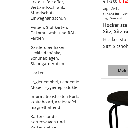
12
€
€
172.00
Erste Hilfe Koffer,
Verbandsschrank,
zzgl. MwSt
Mundschutz,
€
153.51
inkl. Mw
Einweghandschuh
zzgl. Versand
Hocker sta
Farben, Stoffkarten,
Sitz, Sitz
Dekorauswahl und RAL-
Farben
Hocker sta
Sitz, Sitzh
Garderobenhaken,
Umkleidebänke,
Schuhablagen,
Standgarderoben
Mehr
Hocker
Hygienemöbel, Pandemie
Möbel, Hygieneprodukte
Informationsleisten Kork,
Whiteboard, Kreidetafel
magnethaftend
Kartenständer,
Kartenwagen und
Kartenstative