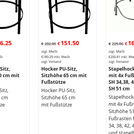
6.25
151.50
1
€
€
€
202.00
€
225.00
zzgl. MwSt
zzgl. MwSt
St
€
180.29
inkl. MwSt
€
200.81
inkl. M
zzgl. Versand
zzgl. Versand
Sitz,
Hocker PU-Sitz,
Stapelhock
0 cm mit
Sitzhöhe 65 cm mit
mit 4x Fuß
Fußstütze
SH 34,38, 
SH 51 cm
itz,
Hocker PU-Sitz,
Stapelhock
0 cm
Sitzhöhe 65 cm
mit 4x Fuß
tze
mit Fußstütze
Sitzhöhe 5
Fußrasten 
34, 38, 42,
und stapel