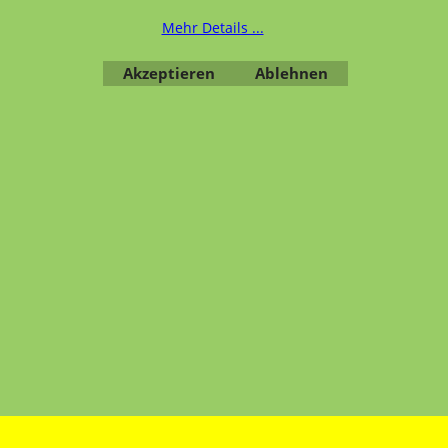
Mehr Details ...
Akzeptieren
Ablehnen
WebShop erstellt mit ShopFactory Shop Software.