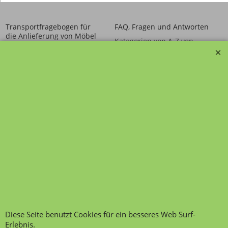
Transportfragebogen für
FAQ, Fragen und Antworten
die Anlieferung von Möbel
Kategorien von A-Z von
Garantie und
Lehrmittel-Vierkant
Nachkaufservice
Kontakt
Ansprechpartner und
Telefonservice
Wir über uns
Hinweis zur
Impressum
Warenannahme
AGB
Datenschutzerklärung
Bestellung widerrufen
Übersicht
Kategorien
,
Kontaktformular
,
Impressum
,
AGB
,
Diese Seite benutzt Cookies für ein besseres Web Surf-
Datenschutz
Erlebnis.