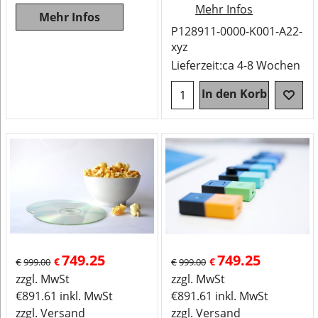
Mehr Infos
Mehr Infos
P128911-0000-K001-A22-
xyz
Lieferzeit:
ca 4-8 Wochen
In den Korb
749.25
749.25
€
€
€
999.00
€
999.00
zzgl. MwSt
zzgl. MwSt
€
891.61
inkl. MwSt
€
891.61
inkl. MwSt
zzgl. Versand
zzgl. Versand