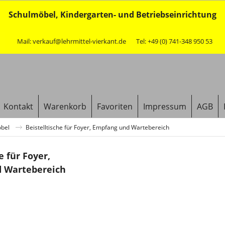
Schulmöbel, Kindergarten- und Betriebseinrichtung
Mail: verkauf@lehrmittel-vierkant.de
Tel: +49 (0) 741-348 950 53
Kontakt
Warenkorb
Favoriten
Impressum
AGB
öbel
Beistelltische für Foyer, Empfang und Wartebereich
e für Foyer,
 Wartebereich