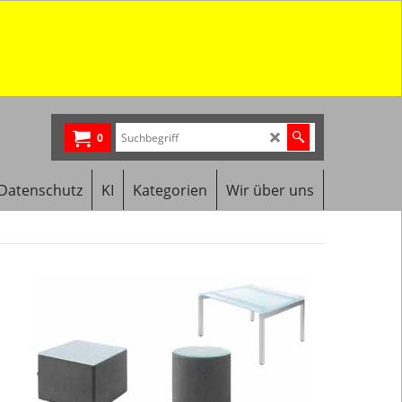
0
Datenschutz
KI
Kategorien
Wir über uns
Beistelltische
für
Foyer,
Empfang
und
Wartebereic
Website