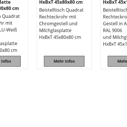
latte
HxBxT 45x80x80 cm
HxBxT 45x
80x80 cm
Beistelltisch Quadrat
Beistelltis
ch Quadrat
Rechteckrohr mit
Rechteckro
hr mit
Chromgestell und
Gestell in
ALU-Weiß
Milchglasplatte
RAL 9006
HxBxT 45x80x80 cm
und Milchg
asplatte
HxBxT 45x
80x80 cm
 Infos
Mehr Infos
Mehr