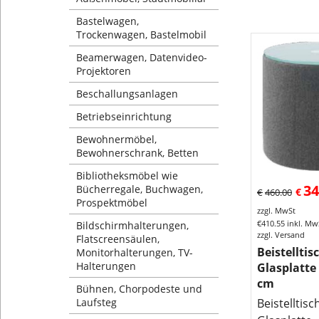
Bastelwagen,
Trockenwagen, Bastelmobil
Beamerwagen, Datenvideo-
Projektoren
Beschallungsanlagen
Betriebseinrichtung
Bewohnermöbel,
Bewohnerschrank, Betten
Bibliotheksmöbel wie
34
Bücherregale, Buchwagen,
€
€
460.00
Prospektmöbel
zzgl. MwSt
€
410.55
inkl. Mw
Bildschirmhalterungen,
zzgl. Versand
Flatscreensäulen,
Beistellti
Monitorhalterungen, TV-
Halterungen
Glasplatte
cm
Bühnen, Chorpodeste und
Laufsteg
Beistelltis