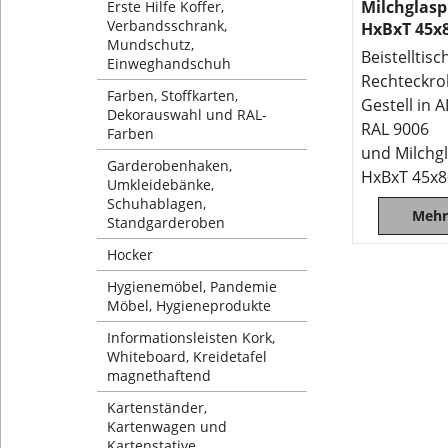
Milchglasp
Erste Hilfe Koffer,
Verbandsschrank,
HxBxT 45x
Mundschutz,
Beistelltis
Einweghandschuh
Rechteckro
Farben, Stoffkarten,
Gestell in 
Dekorauswahl und RAL-
RAL 9006
Farben
und Milchgl
Garderobenhaken,
HxBxT 45x
Umkleidebänke,
Schuhablagen,
Mehr
Standgarderoben
Hocker
Hygienemöbel, Pandemie
Möbel, Hygieneprodukte
Informationsleisten Kork,
Whiteboard, Kreidetafel
magnethaftend
Kartenständer,
Kartenwagen und
Kartenstative