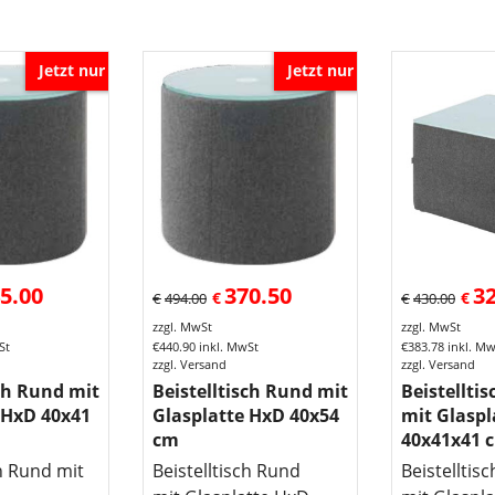
Jetzt nur
Jetzt nur
5.00
370.50
3
€
€
€
494.00
€
430.00
zzgl. MwSt
zzgl. MwSt
St
€
440.90
inkl. MwSt
€
383.78
inkl. M
zzgl. Versand
zzgl. Versand
sch Rund mit
Beistelltisch Rund mit
Beistellti
 HxD 40x41
Glasplatte HxD 40x54
mit Glaspl
cm
40x41x41 
ch Rund mit
Beistelltisch Rund
Beistelltis