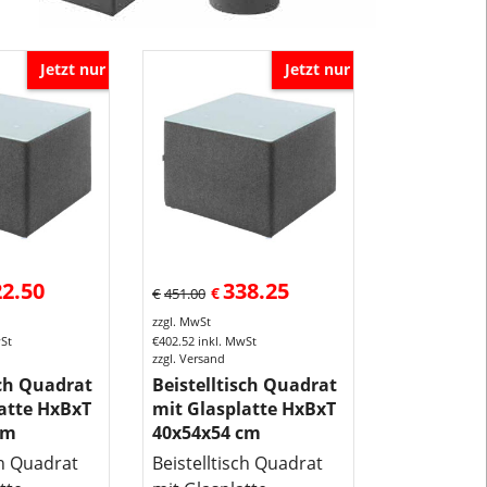
-
Übersicht
Kategorie
Jetzt nur
Jetzt nur
Sessel,
Sofa,
Hocker
Website
-
Übersicht
Lehrmittel-
Vierkant
22.50
338.25
€
€
451.00
und
zzgl. MwSt
Kategorien
wSt
€
402.52
inkl. MwSt
zzgl. Versand
sch Quadrat
Beistelltisch Quadrat
atte HxBxT
mit Glasplatte HxBxT
cm
40x54x54 cm
ch Quadrat
Beistelltisch Quadrat