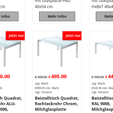
mit Glasplatte HxD
mit Glaspla
 cm
40x54 cm
HxBxT 40x
 Infos
Mehr Infos
Mehr
Jetzt nur
Jetzt nur
0.00
495.00
4
€
€
€
660.00
€
592.00
zzgl. MwSt
zzgl. MwSt
St
€
589.05
inkl. MwSt
€
528.36
inkl. M
zzgl. Versand
zzgl. Versand
sch Quadrat,
Beistelltisch Quadrat,
Beistellti
ohr ALU-
Rechteckrohr Chrom,
RAL 9006,
006,
Milchglasplatte
Milchglasp