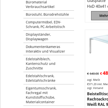
Glasplatte
Büromaterial
HxD 40x41
Verbrauchsartikel
Bürostuhl, Bürodrehstühle
Mehr
Computermöbel, EDV-
Schrank, PC-Arbeitstisch
Displayständer,
Displaywagen
Dokumentenkameras
Interaktiv und Visualizer
Edelstahlblech,
Kantenschutz und
Zuschnitte
48
€
€
640.00
Edelstahlschrank,
zzgl. MwSt
Edelstahlschränke
€
571.20
inkl. Mw
Eigentumsschrank,
zzgl. Versand
Fachregal mit
Beistellti
Kunststoffschübe,
Rechteckr
Materialcontainer
Weiß RAL 9